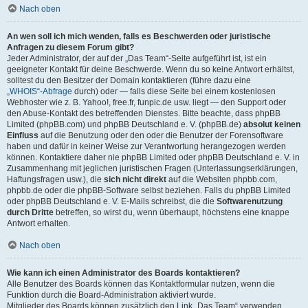
Nach oben
An wen soll ich mich wenden, falls es Beschwerden oder juristische
Anfragen zu diesem Forum gibt?
Jeder Administrator, der auf der „Das Team“-Seite aufgeführt ist, ist ein
geeigneter Kontakt für deine Beschwerde. Wenn du so keine Antwort erhältst,
solltest du den Besitzer der Domain kontaktieren (führe dazu eine
„WHOIS“-Abfrage
durch) oder — falls diese Seite bei einem kostenlosen
Webhoster wie z. B. Yahoo!, free.fr, funpic.de usw. liegt — den Support oder
den Abuse-Kontakt des betreffenden Dienstes. Bitte beachte, dass phpBB
Limited (phpBB.com) und phpBB Deutschland e. V. (phpBB.de)
absolut keinen
Einfluss
auf die Benutzung oder den oder die Benutzer der Forensoftware
haben und dafür in keiner Weise zur Verantwortung herangezogen werden
können. Kontaktiere daher nie phpBB Limited oder phpBB Deutschland e. V. in
Zusammenhang mit jeglichen juristischen Fragen (Unterlassungserklärungen,
Haftungsfragen usw.), die
sich nicht direkt
auf die Websiten phpbb.com,
phpbb.de oder die phpBB-Software selbst beziehen. Falls du phpBB Limited
oder phpBB Deutschland e. V. E-Mails schreibst, die die
Softwarenutzung
durch Dritte
betreffen, so wirst du, wenn überhaupt, höchstens eine knappe
Antwort erhalten.
Nach oben
Wie kann ich einen Administrator des Boards kontaktieren?
Alle Benutzer des Boards können das Kontaktformular nutzen, wenn die
Funktion durch die Board-Administration aktiviert wurde.
Mitglieder des Boards können zusätzlich den Link „Das Team“ verwenden.