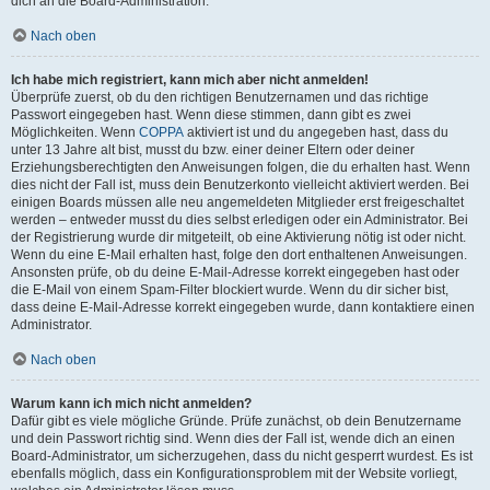
dich an die Board-Administration.
Nach oben
Ich habe mich registriert, kann mich aber nicht anmelden!
Überprüfe zuerst, ob du den richtigen Benutzernamen und das richtige
Passwort eingegeben hast. Wenn diese stimmen, dann gibt es zwei
Möglichkeiten. Wenn
COPPA
aktiviert ist und du angegeben hast, dass du
unter 13 Jahre alt bist, musst du bzw. einer deiner Eltern oder deiner
Erziehungsberechtigten den Anweisungen folgen, die du erhalten hast. Wenn
dies nicht der Fall ist, muss dein Benutzerkonto vielleicht aktiviert werden. Bei
einigen Boards müssen alle neu angemeldeten Mitglieder erst freigeschaltet
werden – entweder musst du dies selbst erledigen oder ein Administrator. Bei
der Registrierung wurde dir mitgeteilt, ob eine Aktivierung nötig ist oder nicht.
Wenn du eine E-Mail erhalten hast, folge den dort enthaltenen Anweisungen.
Ansonsten prüfe, ob du deine E-Mail-Adresse korrekt eingegeben hast oder
die E-Mail von einem Spam-Filter blockiert wurde. Wenn du dir sicher bist,
dass deine E-Mail-Adresse korrekt eingegeben wurde, dann kontaktiere einen
Administrator.
Nach oben
Warum kann ich mich nicht anmelden?
Dafür gibt es viele mögliche Gründe. Prüfe zunächst, ob dein Benutzername
und dein Passwort richtig sind. Wenn dies der Fall ist, wende dich an einen
Board-Administrator, um sicherzugehen, dass du nicht gesperrt wurdest. Es ist
ebenfalls möglich, dass ein Konfigurationsproblem mit der Website vorliegt,