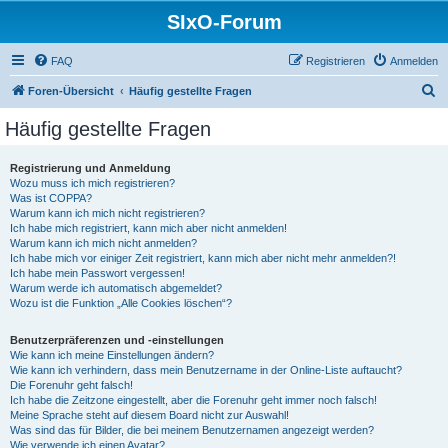
SIxO-Forum
FAQ
Registrieren
Anmelden
S
Foren-Übersicht
Häufig gestellte Fragen
u
Häufig gestellte Fragen
c
h
Registrierung und Anmeldung
Wozu muss ich mich registrieren?
e
Was ist COPPA?
Warum kann ich mich nicht registrieren?
Ich habe mich registriert, kann mich aber nicht anmelden!
Warum kann ich mich nicht anmelden?
Ich habe mich vor einiger Zeit registriert, kann mich aber nicht mehr anmelden?!
Ich habe mein Passwort vergessen!
Warum werde ich automatisch abgemeldet?
Wozu ist die Funktion „Alle Cookies löschen“?
Benutzerpräferenzen und -einstellungen
Wie kann ich meine Einstellungen ändern?
Wie kann ich verhindern, dass mein Benutzername in der Online-Liste auftaucht?
Die Forenuhr geht falsch!
Ich habe die Zeitzone eingestellt, aber die Forenuhr geht immer noch falsch!
Meine Sprache steht auf diesem Board nicht zur Auswahl!
Was sind das für Bilder, die bei meinem Benutzernamen angezeigt werden?
Wie verwende ich einen Avatar?