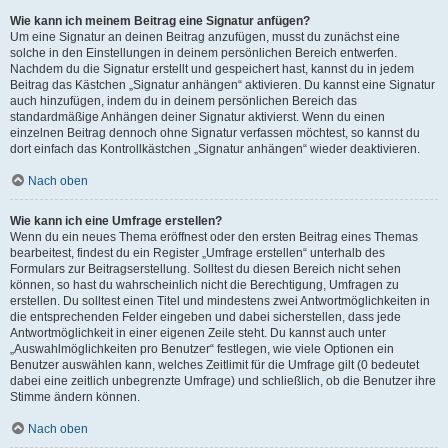
Wie kann ich meinem Beitrag eine Signatur anfügen?
Um eine Signatur an deinen Beitrag anzufügen, musst du zunächst eine
solche in den Einstellungen in deinem persönlichen Bereich entwerfen.
Nachdem du die Signatur erstellt und gespeichert hast, kannst du in jedem
Beitrag das Kästchen „Signatur anhängen“ aktivieren. Du kannst eine Signatur
auch hinzufügen, indem du in deinem persönlichen Bereich das
standardmäßige Anhängen deiner Signatur aktivierst. Wenn du einen
einzelnen Beitrag dennoch ohne Signatur verfassen möchtest, so kannst du
dort einfach das Kontrollkästchen „Signatur anhängen“ wieder deaktivieren.
Nach oben
Wie kann ich eine Umfrage erstellen?
Wenn du ein neues Thema eröffnest oder den ersten Beitrag eines Themas
bearbeitest, findest du ein Register „Umfrage erstellen“ unterhalb des
Formulars zur Beitragserstellung. Solltest du diesen Bereich nicht sehen
können, so hast du wahrscheinlich nicht die Berechtigung, Umfragen zu
erstellen. Du solltest einen Titel und mindestens zwei Antwortmöglichkeiten in
die entsprechenden Felder eingeben und dabei sicherstellen, dass jede
Antwortmöglichkeit in einer eigenen Zeile steht. Du kannst auch unter
„Auswahlmöglichkeiten pro Benutzer“ festlegen, wie viele Optionen ein
Benutzer auswählen kann, welches Zeitlimit für die Umfrage gilt (0 bedeutet
dabei eine zeitlich unbegrenzte Umfrage) und schließlich, ob die Benutzer ihre
Stimme ändern können.
Nach oben