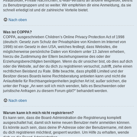
Avatarbilder, Private Nachrichten, E-Mail-Versand an andere Mitglieder, Beitritt
zu Benutzergruppen und so weiter. Wir empfehlen dir eine Anmeldung, da sie
schnell erledigt ist und dir zahlreiche Vorteile bietet.
Nach oben
Was ist COPPA?
COPPA, ausgeschrieben Children’s Online Privacy Protection Act of 1998
(deutsch: Gesetz zum Schutz der Privatsphäre von Kindern im Internet von
1998) ist ein Gesetz in den USA, welches festlegt, dass Websites, die
möglicherweise persönliche Daten von Kindern unter 13 Jahren erheben,
hierzu die Zustimmung der Eltern beziehungsweise des oder der
Erziehungsberechtigten benötigen. Wenn du dir unsicher bist, ob dies auf dich
oder die Website, auf der du dich zu registrieren versuchst, zutrifft, ziehe einen
rechtlichen Beistand zu Rate. Bitte beachte, dass phpBB Limited und der
Besitzer dieses Boards keine Rechtsberatung anbieten kann und nicht die
Anlaufstelle für Rechtsangelegenheiten jeglicher Art ist; außer solchen, die
unter der Frage „An wen soll ich mich wenden, falls es Beschwerden oder
juristische Anfragen zu diesem Forum gibt?“ behandelt werden.
Nach oben
Warum kann ich mich nicht registrieren?
Es kann sein, dass die Board-Administration die Registrierung komplett
ausgeschaltet hat, damit sich keine neuen Benutzer mehr anmelden können.
Es könnte auch sein, dass deine IP-Adresse oder der Benutzername, mit dem
du dich registrieren möchtest, gesperrt wurden. Um Hilfe zu erhalten, wende