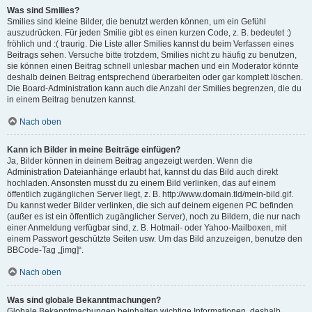
Was sind Smilies?
Smilies sind kleine Bilder, die benutzt werden können, um ein Gefühl
auszudrücken. Für jeden Smilie gibt es einen kurzen Code, z. B. bedeutet :)
fröhlich und :( traurig. Die Liste aller Smilies kannst du beim Verfassen eines
Beitrags sehen. Versuche bitte trotzdem, Smilies nicht zu häufig zu benutzen,
sie können einen Beitrag schnell unlesbar machen und ein Moderator könnte
deshalb deinen Beitrag entsprechend überarbeiten oder gar komplett löschen.
Die Board-Administration kann auch die Anzahl der Smilies begrenzen, die du
in einem Beitrag benutzen kannst.
Nach oben
Kann ich Bilder in meine Beiträge einfügen?
Ja, Bilder können in deinem Beitrag angezeigt werden. Wenn die
Administration Dateianhänge erlaubt hat, kannst du das Bild auch direkt
hochladen. Ansonsten musst du zu einem Bild verlinken, das auf einem
öffentlich zugänglichen Server liegt, z. B. http://www.domain.tld/mein-bild.gif.
Du kannst weder Bilder verlinken, die sich auf deinem eigenen PC befinden
(außer es ist ein öffentlich zugänglicher Server), noch zu Bildern, die nur nach
einer Anmeldung verfügbar sind, z. B. Hotmail- oder Yahoo-Mailboxen, mit
einem Passwort geschützte Seiten usw. Um das Bild anzuzeigen, benutze den
BBCode-Tag „[img]“.
Nach oben
Was sind globale Bekanntmachungen?
Globale Bekanntmachungen beinhalten wichtige Informationen, deshalb