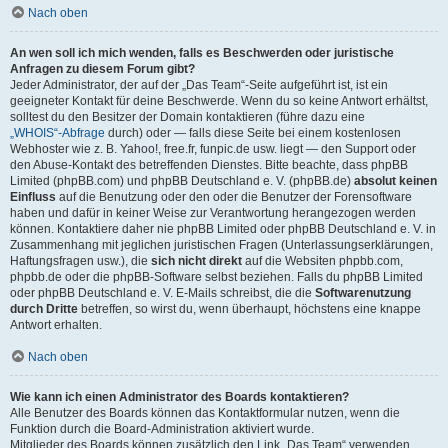
Nach oben
An wen soll ich mich wenden, falls es Beschwerden oder juristische
Anfragen zu diesem Forum gibt?
Jeder Administrator, der auf der „Das Team“-Seite aufgeführt ist, ist ein
geeigneter Kontakt für deine Beschwerde. Wenn du so keine Antwort erhältst,
solltest du den Besitzer der Domain kontaktieren (führe dazu eine
„WHOIS“-Abfrage
durch) oder — falls diese Seite bei einem kostenlosen
Webhoster wie z. B. Yahoo!, free.fr, funpic.de usw. liegt — den Support oder
den Abuse-Kontakt des betreffenden Dienstes. Bitte beachte, dass phpBB
Limited (phpBB.com) und phpBB Deutschland e. V. (phpBB.de)
absolut keinen
Einfluss
auf die Benutzung oder den oder die Benutzer der Forensoftware
haben und dafür in keiner Weise zur Verantwortung herangezogen werden
können. Kontaktiere daher nie phpBB Limited oder phpBB Deutschland e. V. in
Zusammenhang mit jeglichen juristischen Fragen (Unterlassungserklärungen,
Haftungsfragen usw.), die
sich nicht direkt
auf die Websiten phpbb.com,
phpbb.de oder die phpBB-Software selbst beziehen. Falls du phpBB Limited
oder phpBB Deutschland e. V. E-Mails schreibst, die die
Softwarenutzung
durch Dritte
betreffen, so wirst du, wenn überhaupt, höchstens eine knappe
Antwort erhalten.
Nach oben
Wie kann ich einen Administrator des Boards kontaktieren?
Alle Benutzer des Boards können das Kontaktformular nutzen, wenn die
Funktion durch die Board-Administration aktiviert wurde.
Mitglieder des Boards können zusätzlich den Link „Das Team“ verwenden.