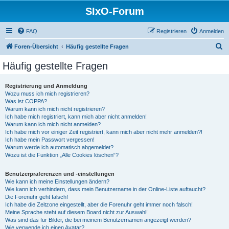
SIxO-Forum
FAQ
Registrieren
Anmelden
S
Foren-Übersicht
Häufig gestellte Fragen
u
Häufig gestellte Fragen
c
h
Registrierung und Anmeldung
Wozu muss ich mich registrieren?
e
Was ist COPPA?
Warum kann ich mich nicht registrieren?
Ich habe mich registriert, kann mich aber nicht anmelden!
Warum kann ich mich nicht anmelden?
Ich habe mich vor einiger Zeit registriert, kann mich aber nicht mehr anmelden?!
Ich habe mein Passwort vergessen!
Warum werde ich automatisch abgemeldet?
Wozu ist die Funktion „Alle Cookies löschen“?
Benutzerpräferenzen und -einstellungen
Wie kann ich meine Einstellungen ändern?
Wie kann ich verhindern, dass mein Benutzername in der Online-Liste auftaucht?
Die Forenuhr geht falsch!
Ich habe die Zeitzone eingestellt, aber die Forenuhr geht immer noch falsch!
Meine Sprache steht auf diesem Board nicht zur Auswahl!
Was sind das für Bilder, die bei meinem Benutzernamen angezeigt werden?
Wie verwende ich einen Avatar?