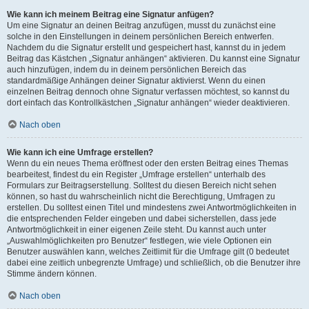
Wie kann ich meinem Beitrag eine Signatur anfügen?
Um eine Signatur an deinen Beitrag anzufügen, musst du zunächst eine
solche in den Einstellungen in deinem persönlichen Bereich entwerfen.
Nachdem du die Signatur erstellt und gespeichert hast, kannst du in jedem
Beitrag das Kästchen „Signatur anhängen“ aktivieren. Du kannst eine Signatur
auch hinzufügen, indem du in deinem persönlichen Bereich das
standardmäßige Anhängen deiner Signatur aktivierst. Wenn du einen
einzelnen Beitrag dennoch ohne Signatur verfassen möchtest, so kannst du
dort einfach das Kontrollkästchen „Signatur anhängen“ wieder deaktivieren.
Nach oben
Wie kann ich eine Umfrage erstellen?
Wenn du ein neues Thema eröffnest oder den ersten Beitrag eines Themas
bearbeitest, findest du ein Register „Umfrage erstellen“ unterhalb des
Formulars zur Beitragserstellung. Solltest du diesen Bereich nicht sehen
können, so hast du wahrscheinlich nicht die Berechtigung, Umfragen zu
erstellen. Du solltest einen Titel und mindestens zwei Antwortmöglichkeiten in
die entsprechenden Felder eingeben und dabei sicherstellen, dass jede
Antwortmöglichkeit in einer eigenen Zeile steht. Du kannst auch unter
„Auswahlmöglichkeiten pro Benutzer“ festlegen, wie viele Optionen ein
Benutzer auswählen kann, welches Zeitlimit für die Umfrage gilt (0 bedeutet
dabei eine zeitlich unbegrenzte Umfrage) und schließlich, ob die Benutzer ihre
Stimme ändern können.
Nach oben