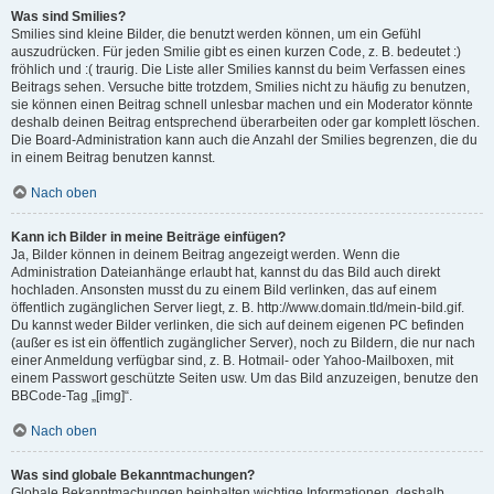
Was sind Smilies?
Smilies sind kleine Bilder, die benutzt werden können, um ein Gefühl
auszudrücken. Für jeden Smilie gibt es einen kurzen Code, z. B. bedeutet :)
fröhlich und :( traurig. Die Liste aller Smilies kannst du beim Verfassen eines
Beitrags sehen. Versuche bitte trotzdem, Smilies nicht zu häufig zu benutzen,
sie können einen Beitrag schnell unlesbar machen und ein Moderator könnte
deshalb deinen Beitrag entsprechend überarbeiten oder gar komplett löschen.
Die Board-Administration kann auch die Anzahl der Smilies begrenzen, die du
in einem Beitrag benutzen kannst.
Nach oben
Kann ich Bilder in meine Beiträge einfügen?
Ja, Bilder können in deinem Beitrag angezeigt werden. Wenn die
Administration Dateianhänge erlaubt hat, kannst du das Bild auch direkt
hochladen. Ansonsten musst du zu einem Bild verlinken, das auf einem
öffentlich zugänglichen Server liegt, z. B. http://www.domain.tld/mein-bild.gif.
Du kannst weder Bilder verlinken, die sich auf deinem eigenen PC befinden
(außer es ist ein öffentlich zugänglicher Server), noch zu Bildern, die nur nach
einer Anmeldung verfügbar sind, z. B. Hotmail- oder Yahoo-Mailboxen, mit
einem Passwort geschützte Seiten usw. Um das Bild anzuzeigen, benutze den
BBCode-Tag „[img]“.
Nach oben
Was sind globale Bekanntmachungen?
Globale Bekanntmachungen beinhalten wichtige Informationen, deshalb