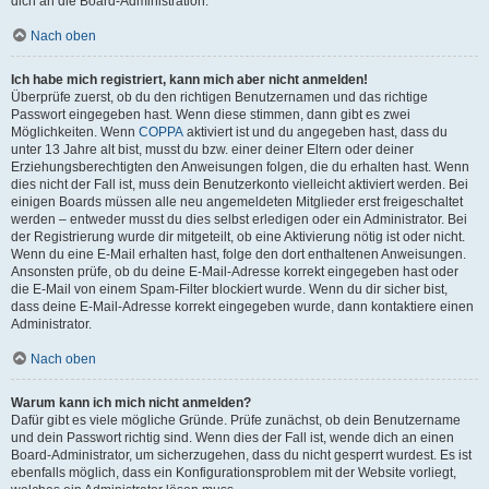
dich an die Board-Administration.
Nach oben
Ich habe mich registriert, kann mich aber nicht anmelden!
Überprüfe zuerst, ob du den richtigen Benutzernamen und das richtige
Passwort eingegeben hast. Wenn diese stimmen, dann gibt es zwei
Möglichkeiten. Wenn
COPPA
aktiviert ist und du angegeben hast, dass du
unter 13 Jahre alt bist, musst du bzw. einer deiner Eltern oder deiner
Erziehungsberechtigten den Anweisungen folgen, die du erhalten hast. Wenn
dies nicht der Fall ist, muss dein Benutzerkonto vielleicht aktiviert werden. Bei
einigen Boards müssen alle neu angemeldeten Mitglieder erst freigeschaltet
werden – entweder musst du dies selbst erledigen oder ein Administrator. Bei
der Registrierung wurde dir mitgeteilt, ob eine Aktivierung nötig ist oder nicht.
Wenn du eine E-Mail erhalten hast, folge den dort enthaltenen Anweisungen.
Ansonsten prüfe, ob du deine E-Mail-Adresse korrekt eingegeben hast oder
die E-Mail von einem Spam-Filter blockiert wurde. Wenn du dir sicher bist,
dass deine E-Mail-Adresse korrekt eingegeben wurde, dann kontaktiere einen
Administrator.
Nach oben
Warum kann ich mich nicht anmelden?
Dafür gibt es viele mögliche Gründe. Prüfe zunächst, ob dein Benutzername
und dein Passwort richtig sind. Wenn dies der Fall ist, wende dich an einen
Board-Administrator, um sicherzugehen, dass du nicht gesperrt wurdest. Es ist
ebenfalls möglich, dass ein Konfigurationsproblem mit der Website vorliegt,