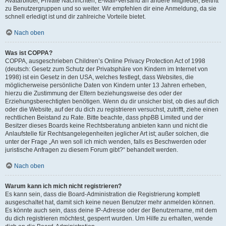
Avatarbilder, Private Nachrichten, E-Mail-Versand an andere Mitglieder, Beitritt
zu Benutzergruppen und so weiter. Wir empfehlen dir eine Anmeldung, da sie
schnell erledigt ist und dir zahlreiche Vorteile bietet.
Nach oben
Was ist COPPA?
COPPA, ausgeschrieben Children’s Online Privacy Protection Act of 1998
(deutsch: Gesetz zum Schutz der Privatsphäre von Kindern im Internet von
1998) ist ein Gesetz in den USA, welches festlegt, dass Websites, die
möglicherweise persönliche Daten von Kindern unter 13 Jahren erheben,
hierzu die Zustimmung der Eltern beziehungsweise des oder der
Erziehungsberechtigten benötigen. Wenn du dir unsicher bist, ob dies auf dich
oder die Website, auf der du dich zu registrieren versuchst, zutrifft, ziehe einen
rechtlichen Beistand zu Rate. Bitte beachte, dass phpBB Limited und der
Besitzer dieses Boards keine Rechtsberatung anbieten kann und nicht die
Anlaufstelle für Rechtsangelegenheiten jeglicher Art ist; außer solchen, die
unter der Frage „An wen soll ich mich wenden, falls es Beschwerden oder
juristische Anfragen zu diesem Forum gibt?“ behandelt werden.
Nach oben
Warum kann ich mich nicht registrieren?
Es kann sein, dass die Board-Administration die Registrierung komplett
ausgeschaltet hat, damit sich keine neuen Benutzer mehr anmelden können.
Es könnte auch sein, dass deine IP-Adresse oder der Benutzername, mit dem
du dich registrieren möchtest, gesperrt wurden. Um Hilfe zu erhalten, wende