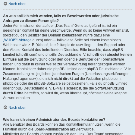
Nach oben
An wen soll ich mich wenden, falls es Beschwerden oder juristische
Anfragen zu diesem Forum gibt?
Jeder Administrator, der auf der „Das Team“-Seite aufgeführt ist, ist ein
geeigneter Kontakt für deine Beschwerde. Wenn du so keine Antwort erhältst,
solltest du den Besitzer der Domain kontaktieren (führe dazu eine
„WHOIS“-Abfrage
durch) oder — falls diese Seite bei einem kostenlosen
Webhoster wie z. B. Yahoo!, free.fr, funpic.de usw. liegt — den Support oder
den Abuse-Kontakt des betreffenden Dienstes. Bitte beachte, dass phpBB
Limited (phpBB.com) und phpBB Deutschland e. V. (phpBB.de)
absolut keinen
Einfluss
auf die Benutzung oder den oder die Benutzer der Forensoftware
haben und dafür in keiner Weise zur Verantwortung herangezogen werden
können. Kontaktiere daher nie phpBB Limited oder phpBB Deutschland e. V. in
Zusammenhang mit jeglichen juristischen Fragen (Unterlassungserklärungen,
Haftungsfragen usw.), die
sich nicht direkt
auf die Websiten phpbb.com,
phpbb.de oder die phpBB-Software selbst beziehen. Falls du phpBB Limited
oder phpBB Deutschland e. V. E-Mails schreibst, die die
Softwarenutzung
durch Dritte
betreffen, so wirst du, wenn überhaupt, höchstens eine knappe
Antwort erhalten.
Nach oben
Wie kann ich einen Administrator des Boards kontaktieren?
Alle Benutzer des Boards können das Kontaktformular nutzen, wenn die
Funktion durch die Board-Administration aktiviert wurde.
Mitglieder des Boards können zusätzlich den Link „Das Team“ verwenden.