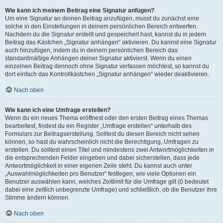
Wie kann ich meinem Beitrag eine Signatur anfügen?
Um eine Signatur an deinen Beitrag anzufügen, musst du zunächst eine
solche in den Einstellungen in deinem persönlichen Bereich entwerfen.
Nachdem du die Signatur erstellt und gespeichert hast, kannst du in jedem
Beitrag das Kästchen „Signatur anhängen“ aktivieren. Du kannst eine Signatur
auch hinzufügen, indem du in deinem persönlichen Bereich das
standardmäßige Anhängen deiner Signatur aktivierst. Wenn du einen
einzelnen Beitrag dennoch ohne Signatur verfassen möchtest, so kannst du
dort einfach das Kontrollkästchen „Signatur anhängen“ wieder deaktivieren.
Nach oben
Wie kann ich eine Umfrage erstellen?
Wenn du ein neues Thema eröffnest oder den ersten Beitrag eines Themas
bearbeitest, findest du ein Register „Umfrage erstellen“ unterhalb des
Formulars zur Beitragserstellung. Solltest du diesen Bereich nicht sehen
können, so hast du wahrscheinlich nicht die Berechtigung, Umfragen zu
erstellen. Du solltest einen Titel und mindestens zwei Antwortmöglichkeiten in
die entsprechenden Felder eingeben und dabei sicherstellen, dass jede
Antwortmöglichkeit in einer eigenen Zeile steht. Du kannst auch unter
„Auswahlmöglichkeiten pro Benutzer“ festlegen, wie viele Optionen ein
Benutzer auswählen kann, welches Zeitlimit für die Umfrage gilt (0 bedeutet
dabei eine zeitlich unbegrenzte Umfrage) und schließlich, ob die Benutzer ihre
Stimme ändern können.
Nach oben