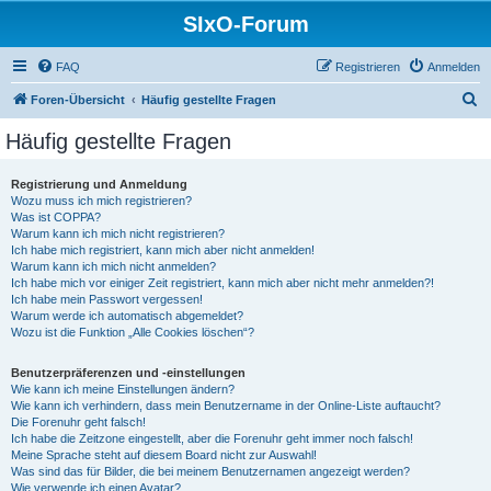
SIxO-Forum
FAQ
Registrieren
Anmelden
S
Foren-Übersicht
Häufig gestellte Fragen
u
Häufig gestellte Fragen
c
h
Registrierung und Anmeldung
Wozu muss ich mich registrieren?
e
Was ist COPPA?
Warum kann ich mich nicht registrieren?
Ich habe mich registriert, kann mich aber nicht anmelden!
Warum kann ich mich nicht anmelden?
Ich habe mich vor einiger Zeit registriert, kann mich aber nicht mehr anmelden?!
Ich habe mein Passwort vergessen!
Warum werde ich automatisch abgemeldet?
Wozu ist die Funktion „Alle Cookies löschen“?
Benutzerpräferenzen und -einstellungen
Wie kann ich meine Einstellungen ändern?
Wie kann ich verhindern, dass mein Benutzername in der Online-Liste auftaucht?
Die Forenuhr geht falsch!
Ich habe die Zeitzone eingestellt, aber die Forenuhr geht immer noch falsch!
Meine Sprache steht auf diesem Board nicht zur Auswahl!
Was sind das für Bilder, die bei meinem Benutzernamen angezeigt werden?
Wie verwende ich einen Avatar?