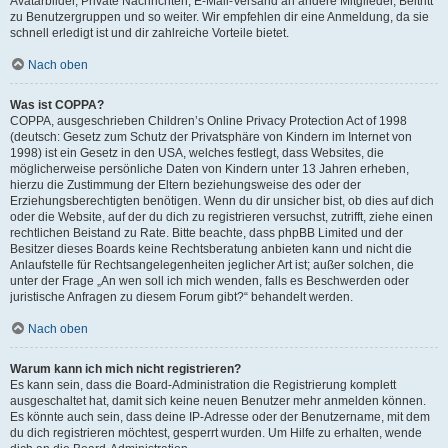
Avatarbilder, Private Nachrichten, E-Mail-Versand an andere Mitglieder, Beitritt
zu Benutzergruppen und so weiter. Wir empfehlen dir eine Anmeldung, da sie
schnell erledigt ist und dir zahlreiche Vorteile bietet.
Nach oben
Was ist COPPA?
COPPA, ausgeschrieben Children’s Online Privacy Protection Act of 1998
(deutsch: Gesetz zum Schutz der Privatsphäre von Kindern im Internet von
1998) ist ein Gesetz in den USA, welches festlegt, dass Websites, die
möglicherweise persönliche Daten von Kindern unter 13 Jahren erheben,
hierzu die Zustimmung der Eltern beziehungsweise des oder der
Erziehungsberechtigten benötigen. Wenn du dir unsicher bist, ob dies auf dich
oder die Website, auf der du dich zu registrieren versuchst, zutrifft, ziehe einen
rechtlichen Beistand zu Rate. Bitte beachte, dass phpBB Limited und der
Besitzer dieses Boards keine Rechtsberatung anbieten kann und nicht die
Anlaufstelle für Rechtsangelegenheiten jeglicher Art ist; außer solchen, die
unter der Frage „An wen soll ich mich wenden, falls es Beschwerden oder
juristische Anfragen zu diesem Forum gibt?“ behandelt werden.
Nach oben
Warum kann ich mich nicht registrieren?
Es kann sein, dass die Board-Administration die Registrierung komplett
ausgeschaltet hat, damit sich keine neuen Benutzer mehr anmelden können.
Es könnte auch sein, dass deine IP-Adresse oder der Benutzername, mit dem
du dich registrieren möchtest, gesperrt wurden. Um Hilfe zu erhalten, wende