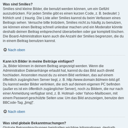
Was sind Smilies?
Smilies sind kleine Bilder, die benutzt werden können, um ein Gefühl
auszudrücken. Für jeden Smilie gibt es einen kurzen Code, z. B. bedeutet :)
fröhlich und :( traurig. Die Liste aller Smilies kannst du beim Verfassen eines
Beitrags sehen. Versuche bitte trotzdem, Smilies nicht zu häufig zu benutzen,
sie können einen Beitrag schnell unlesbar machen und ein Moderator könnte
deshalb deinen Beitrag entsprechend überarbeiten oder gar komplett löschen.
Die Board-Administration kann auch die Anzahl der Smilies begrenzen, die du
in einem Beitrag benutzen kannst.
Nach oben
Kann ich Bilder in meine Beiträge einfügen?
Ja, Bilder können in deinem Beitrag angezeigt werden. Wenn die
Administration Dateianhänge erlaubt hat, kannst du das Bild auch direkt
hochladen. Ansonsten musst du zu einem Bild verlinken, das auf einem
öffentlich zugänglichen Server liegt, z. B. http://www.domain.tld/mein-bild.gif.
Du kannst weder Bilder verlinken, die sich auf deinem eigenen PC befinden
(außer es ist ein öffentlich zugänglicher Server), noch zu Bildern, die nur nach
einer Anmeldung verfügbar sind, z. B. Hotmail- oder Yahoo-Mailboxen, mit
einem Passwort geschützte Seiten usw. Um das Bild anzuzeigen, benutze den
BBCode-Tag „[img]“.
Nach oben
Was sind globale Bekanntmachungen?
Globale Bekanntmachungen beinhalten wichtige Informationen, deshalb