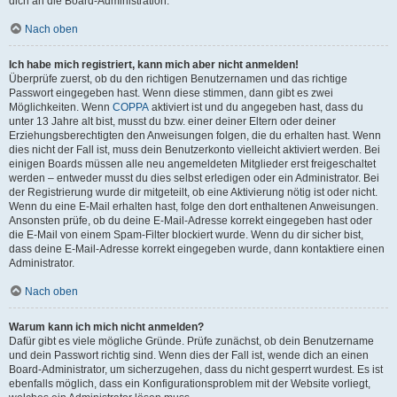
dich an die Board-Administration.
Nach oben
Ich habe mich registriert, kann mich aber nicht anmelden!
Überprüfe zuerst, ob du den richtigen Benutzernamen und das richtige
Passwort eingegeben hast. Wenn diese stimmen, dann gibt es zwei
Möglichkeiten. Wenn
COPPA
aktiviert ist und du angegeben hast, dass du
unter 13 Jahre alt bist, musst du bzw. einer deiner Eltern oder deiner
Erziehungsberechtigten den Anweisungen folgen, die du erhalten hast. Wenn
dies nicht der Fall ist, muss dein Benutzerkonto vielleicht aktiviert werden. Bei
einigen Boards müssen alle neu angemeldeten Mitglieder erst freigeschaltet
werden – entweder musst du dies selbst erledigen oder ein Administrator. Bei
der Registrierung wurde dir mitgeteilt, ob eine Aktivierung nötig ist oder nicht.
Wenn du eine E-Mail erhalten hast, folge den dort enthaltenen Anweisungen.
Ansonsten prüfe, ob du deine E-Mail-Adresse korrekt eingegeben hast oder
die E-Mail von einem Spam-Filter blockiert wurde. Wenn du dir sicher bist,
dass deine E-Mail-Adresse korrekt eingegeben wurde, dann kontaktiere einen
Administrator.
Nach oben
Warum kann ich mich nicht anmelden?
Dafür gibt es viele mögliche Gründe. Prüfe zunächst, ob dein Benutzername
und dein Passwort richtig sind. Wenn dies der Fall ist, wende dich an einen
Board-Administrator, um sicherzugehen, dass du nicht gesperrt wurdest. Es ist
ebenfalls möglich, dass ein Konfigurationsproblem mit der Website vorliegt,