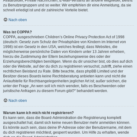
Avatarbilder, Private Nachrichten, E-Mail-Versand an andere Mitglieder, Beitritt
zu Benutzergruppen und so weiter. Wir empfehlen dir eine Anmeldung, da sie
schnell erledigt ist und dir zahlreiche Vorteile bietet.
Nach oben
Was ist COPPA?
COPPA, ausgeschrieben Children’s Online Privacy Protection Act of 1998
(deutsch: Gesetz zum Schutz der Privatsphäre von Kindern im Internet von
1998) ist ein Gesetz in den USA, welches festlegt, dass Websites, die
möglicherweise persönliche Daten von Kindern unter 13 Jahren erheben,
hierzu die Zustimmung der Eltern beziehungsweise des oder der
Erziehungsberechtigten benötigen. Wenn du dir unsicher bist, ob dies auf dich
oder die Website, auf der du dich zu registrieren versuchst, zutrifft, ziehe einen
rechtlichen Beistand zu Rate. Bitte beachte, dass phpBB Limited und der
Besitzer dieses Boards keine Rechtsberatung anbieten kann und nicht die
Anlaufstelle für Rechtsangelegenheiten jeglicher Art ist; außer solchen, die
unter der Frage „An wen soll ich mich wenden, falls es Beschwerden oder
juristische Anfragen zu diesem Forum gibt?“ behandelt werden.
Nach oben
Warum kann ich mich nicht registrieren?
Es kann sein, dass die Board-Administration die Registrierung komplett
ausgeschaltet hat, damit sich keine neuen Benutzer mehr anmelden können.
Es könnte auch sein, dass deine IP-Adresse oder der Benutzername, mit dem
du dich registrieren möchtest, gesperrt wurden. Um Hilfe zu erhalten, wende