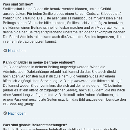
Was sind Smilies?
Smilies sind kleine Bilder, die benutzt werden können, um ein Gefühl
auszudrücken. Für jeden Smilie gibt es einen kurzen Code, z. B. bedeutet :)
fröhlich und :( traurig. Die Liste aller Smilies kannst du beim Verfassen eines
Beitrags sehen. Versuche bitte trotzdem, Smilies nicht zu häufig zu benutzen,
sie können einen Beitrag schnell unlesbar machen und ein Moderator könnte
deshalb deinen Beitrag entsprechend überarbeiten oder gar komplett löschen.
Die Board-Administration kann auch die Anzahl der Smilies begrenzen, die du
in einem Beitrag benutzen kannst.
Nach oben
Kann ich Bilder in meine Beiträge einfügen?
Ja, Bilder können in deinem Beitrag angezeigt werden. Wenn die
Administration Dateianhänge erlaubt hat, kannst du das Bild auch direkt
hochladen. Ansonsten musst du zu einem Bild verlinken, das auf einem
öffentlich zugänglichen Server liegt, z. B. http://www.domain.tld/mein-bild.gif.
Du kannst weder Bilder verlinken, die sich auf deinem eigenen PC befinden
(außer es ist ein öffentlich zugänglicher Server), noch zu Bildern, die nur nach
einer Anmeldung verfügbar sind, z. B. Hotmail- oder Yahoo-Mailboxen, mit
einem Passwort geschützte Seiten usw. Um das Bild anzuzeigen, benutze den
BBCode-Tag „[img]“.
Nach oben
Was sind globale Bekanntmachungen?
Globale Bekanntmachungen beinhalten wichtige Informationen, deshalb