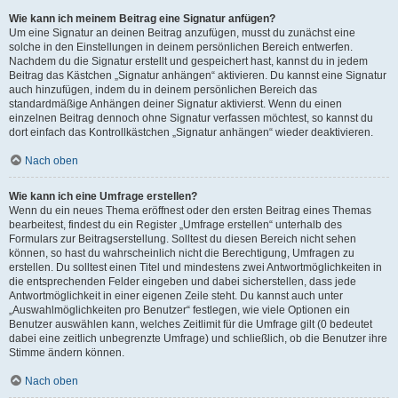
Wie kann ich meinem Beitrag eine Signatur anfügen?
Um eine Signatur an deinen Beitrag anzufügen, musst du zunächst eine
solche in den Einstellungen in deinem persönlichen Bereich entwerfen.
Nachdem du die Signatur erstellt und gespeichert hast, kannst du in jedem
Beitrag das Kästchen „Signatur anhängen“ aktivieren. Du kannst eine Signatur
auch hinzufügen, indem du in deinem persönlichen Bereich das
standardmäßige Anhängen deiner Signatur aktivierst. Wenn du einen
einzelnen Beitrag dennoch ohne Signatur verfassen möchtest, so kannst du
dort einfach das Kontrollkästchen „Signatur anhängen“ wieder deaktivieren.
Nach oben
Wie kann ich eine Umfrage erstellen?
Wenn du ein neues Thema eröffnest oder den ersten Beitrag eines Themas
bearbeitest, findest du ein Register „Umfrage erstellen“ unterhalb des
Formulars zur Beitragserstellung. Solltest du diesen Bereich nicht sehen
können, so hast du wahrscheinlich nicht die Berechtigung, Umfragen zu
erstellen. Du solltest einen Titel und mindestens zwei Antwortmöglichkeiten in
die entsprechenden Felder eingeben und dabei sicherstellen, dass jede
Antwortmöglichkeit in einer eigenen Zeile steht. Du kannst auch unter
„Auswahlmöglichkeiten pro Benutzer“ festlegen, wie viele Optionen ein
Benutzer auswählen kann, welches Zeitlimit für die Umfrage gilt (0 bedeutet
dabei eine zeitlich unbegrenzte Umfrage) und schließlich, ob die Benutzer ihre
Stimme ändern können.
Nach oben