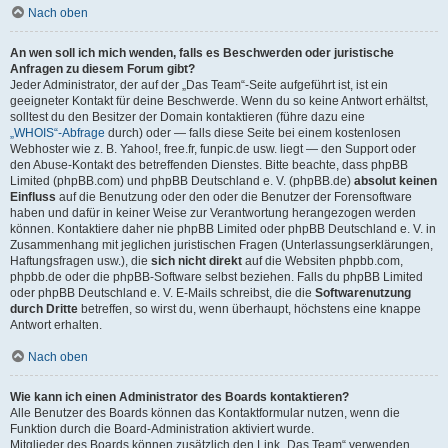
Nach oben
An wen soll ich mich wenden, falls es Beschwerden oder juristische
Anfragen zu diesem Forum gibt?
Jeder Administrator, der auf der „Das Team“-Seite aufgeführt ist, ist ein
geeigneter Kontakt für deine Beschwerde. Wenn du so keine Antwort erhältst,
solltest du den Besitzer der Domain kontaktieren (führe dazu eine
„WHOIS“-Abfrage
durch) oder — falls diese Seite bei einem kostenlosen
Webhoster wie z. B. Yahoo!, free.fr, funpic.de usw. liegt — den Support oder
den Abuse-Kontakt des betreffenden Dienstes. Bitte beachte, dass phpBB
Limited (phpBB.com) und phpBB Deutschland e. V. (phpBB.de)
absolut keinen
Einfluss
auf die Benutzung oder den oder die Benutzer der Forensoftware
haben und dafür in keiner Weise zur Verantwortung herangezogen werden
können. Kontaktiere daher nie phpBB Limited oder phpBB Deutschland e. V. in
Zusammenhang mit jeglichen juristischen Fragen (Unterlassungserklärungen,
Haftungsfragen usw.), die
sich nicht direkt
auf die Websiten phpbb.com,
phpbb.de oder die phpBB-Software selbst beziehen. Falls du phpBB Limited
oder phpBB Deutschland e. V. E-Mails schreibst, die die
Softwarenutzung
durch Dritte
betreffen, so wirst du, wenn überhaupt, höchstens eine knappe
Antwort erhalten.
Nach oben
Wie kann ich einen Administrator des Boards kontaktieren?
Alle Benutzer des Boards können das Kontaktformular nutzen, wenn die
Funktion durch die Board-Administration aktiviert wurde.
Mitglieder des Boards können zusätzlich den Link „Das Team“ verwenden.