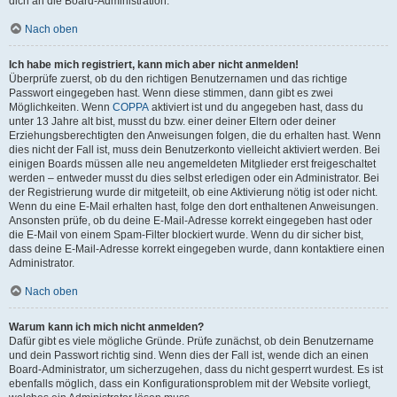
dich an die Board-Administration.
Nach oben
Ich habe mich registriert, kann mich aber nicht anmelden!
Überprüfe zuerst, ob du den richtigen Benutzernamen und das richtige
Passwort eingegeben hast. Wenn diese stimmen, dann gibt es zwei
Möglichkeiten. Wenn
COPPA
aktiviert ist und du angegeben hast, dass du
unter 13 Jahre alt bist, musst du bzw. einer deiner Eltern oder deiner
Erziehungsberechtigten den Anweisungen folgen, die du erhalten hast. Wenn
dies nicht der Fall ist, muss dein Benutzerkonto vielleicht aktiviert werden. Bei
einigen Boards müssen alle neu angemeldeten Mitglieder erst freigeschaltet
werden – entweder musst du dies selbst erledigen oder ein Administrator. Bei
der Registrierung wurde dir mitgeteilt, ob eine Aktivierung nötig ist oder nicht.
Wenn du eine E-Mail erhalten hast, folge den dort enthaltenen Anweisungen.
Ansonsten prüfe, ob du deine E-Mail-Adresse korrekt eingegeben hast oder
die E-Mail von einem Spam-Filter blockiert wurde. Wenn du dir sicher bist,
dass deine E-Mail-Adresse korrekt eingegeben wurde, dann kontaktiere einen
Administrator.
Nach oben
Warum kann ich mich nicht anmelden?
Dafür gibt es viele mögliche Gründe. Prüfe zunächst, ob dein Benutzername
und dein Passwort richtig sind. Wenn dies der Fall ist, wende dich an einen
Board-Administrator, um sicherzugehen, dass du nicht gesperrt wurdest. Es ist
ebenfalls möglich, dass ein Konfigurationsproblem mit der Website vorliegt,