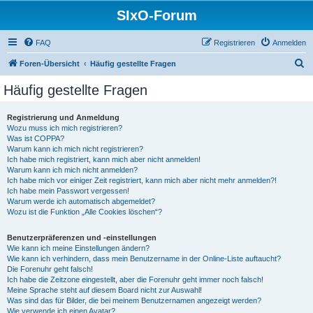
SIxO-Forum
FAQ
Registrieren
Anmelden
S
Foren-Übersicht
Häufig gestellte Fragen
u
Häufig gestellte Fragen
c
h
Registrierung und Anmeldung
Wozu muss ich mich registrieren?
e
Was ist COPPA?
Warum kann ich mich nicht registrieren?
Ich habe mich registriert, kann mich aber nicht anmelden!
Warum kann ich mich nicht anmelden?
Ich habe mich vor einiger Zeit registriert, kann mich aber nicht mehr anmelden?!
Ich habe mein Passwort vergessen!
Warum werde ich automatisch abgemeldet?
Wozu ist die Funktion „Alle Cookies löschen“?
Benutzerpräferenzen und -einstellungen
Wie kann ich meine Einstellungen ändern?
Wie kann ich verhindern, dass mein Benutzername in der Online-Liste auftaucht?
Die Forenuhr geht falsch!
Ich habe die Zeitzone eingestellt, aber die Forenuhr geht immer noch falsch!
Meine Sprache steht auf diesem Board nicht zur Auswahl!
Was sind das für Bilder, die bei meinem Benutzernamen angezeigt werden?
Wie verwende ich einen Avatar?