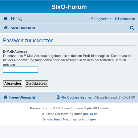
SIxO-Forum
FAQ
Registrieren
Anmelden
S
Foren-Übersicht
u
Passwort zurücksetzen
c
h
E-Mail-Adresse:
Du musst die E-Mail-Adresse angeben, die in deinem Profil hinterlegt ist. Diese hast du
e
bei der Registrierung angegeben oder nachträglich in deinem persönlichen Bereich
geändert.
Foren-Übersicht
Alle Cookies löschen
Alle Zeiten sind
UTC+01:00
Powered by
phpBB
® Forum Software © phpBB Limited
Deutsche Übersetzung durch
phpBB.de
Datenschutz
|
Nutzungsbedingungen