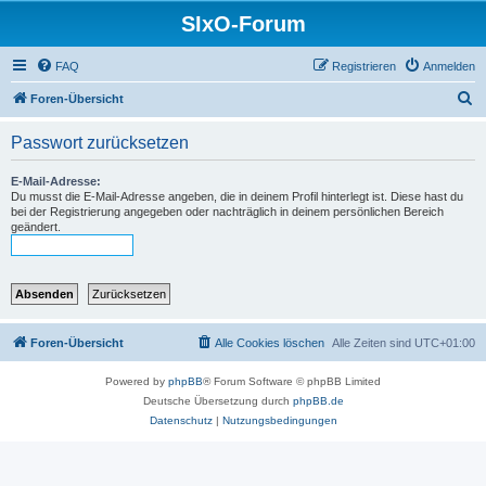
SIxO-Forum
FAQ
Registrieren
Anmelden
S
Foren-Übersicht
u
Passwort zurücksetzen
c
h
E-Mail-Adresse:
Du musst die E-Mail-Adresse angeben, die in deinem Profil hinterlegt ist. Diese hast du
e
bei der Registrierung angegeben oder nachträglich in deinem persönlichen Bereich
geändert.
Foren-Übersicht
Alle Cookies löschen
Alle Zeiten sind
UTC+01:00
Powered by
phpBB
® Forum Software © phpBB Limited
Deutsche Übersetzung durch
phpBB.de
Datenschutz
|
Nutzungsbedingungen