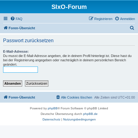
SIxO-Forum
FAQ
Registrieren
Anmelden
S
Foren-Übersicht
u
Passwort zurücksetzen
c
h
E-Mail-Adresse:
Du musst die E-Mail-Adresse angeben, die in deinem Profil hinterlegt ist. Diese hast du
e
bei der Registrierung angegeben oder nachträglich in deinem persönlichen Bereich
geändert.
Foren-Übersicht
Alle Cookies löschen
Alle Zeiten sind
UTC+01:00
Powered by
phpBB
® Forum Software © phpBB Limited
Deutsche Übersetzung durch
phpBB.de
Datenschutz
|
Nutzungsbedingungen