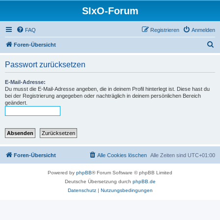
SIxO-Forum
FAQ
Registrieren
Anmelden
S
Foren-Übersicht
u
Passwort zurücksetzen
c
h
E-Mail-Adresse:
Du musst die E-Mail-Adresse angeben, die in deinem Profil hinterlegt ist. Diese hast du
e
bei der Registrierung angegeben oder nachträglich in deinem persönlichen Bereich
geändert.
Foren-Übersicht
Alle Cookies löschen
Alle Zeiten sind
UTC+01:00
Powered by
phpBB
® Forum Software © phpBB Limited
Deutsche Übersetzung durch
phpBB.de
Datenschutz
|
Nutzungsbedingungen