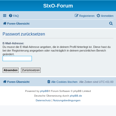
SIxO-Forum
FAQ
Registrieren
Anmelden
S
Foren-Übersicht
u
Passwort zurücksetzen
c
h
E-Mail-Adresse:
Du musst die E-Mail-Adresse angeben, die in deinem Profil hinterlegt ist. Diese hast du
e
bei der Registrierung angegeben oder nachträglich in deinem persönlichen Bereich
geändert.
Foren-Übersicht
Alle Cookies löschen
Alle Zeiten sind
UTC+01:00
Powered by
phpBB
® Forum Software © phpBB Limited
Deutsche Übersetzung durch
phpBB.de
Datenschutz
|
Nutzungsbedingungen