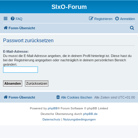
SIxO-Forum
FAQ
Registrieren
Anmelden
S
Foren-Übersicht
u
Passwort zurücksetzen
c
h
E-Mail-Adresse:
Du musst die E-Mail-Adresse angeben, die in deinem Profil hinterlegt ist. Diese hast du
e
bei der Registrierung angegeben oder nachträglich in deinem persönlichen Bereich
geändert.
Foren-Übersicht
Alle Cookies löschen
Alle Zeiten sind
UTC+01:00
Powered by
phpBB
® Forum Software © phpBB Limited
Deutsche Übersetzung durch
phpBB.de
Datenschutz
|
Nutzungsbedingungen