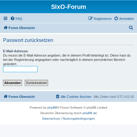
SIxO-Forum
FAQ
Registrieren
Anmelden
S
Foren-Übersicht
u
Passwort zurücksetzen
c
h
E-Mail-Adresse:
Du musst die E-Mail-Adresse angeben, die in deinem Profil hinterlegt ist. Diese hast du
e
bei der Registrierung angegeben oder nachträglich in deinem persönlichen Bereich
geändert.
Foren-Übersicht
Alle Cookies löschen
Alle Zeiten sind
UTC+01:00
Powered by
phpBB
® Forum Software © phpBB Limited
Deutsche Übersetzung durch
phpBB.de
Datenschutz
|
Nutzungsbedingungen