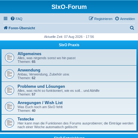
SIxO-Forum
FAQ
Registrieren
Anmelden
S
Foren-Übersicht
u
Aktuelle Zeit: 07 Aug 2026 - 17:56
c
SIxO Praxis
h
Allgemeines
e
Alles, was nirgends sonst wo hin passt
Themen:
65
Anwendung
Anbau, Verwendung, Zubehör usw.
Themen:
62
Probleme und Lösungen
Alles, was nicht so funktioniert, wie es soll... und Abhilfe
Themen:
57
Anregungen / Wish List
Was Euch noch am SIxO fehlt
Themen:
40
Testecke
Hier kann man die Funktionen des Forums ausprobieren; die Einträge werden
nach einer Woche automatisch gelöscht