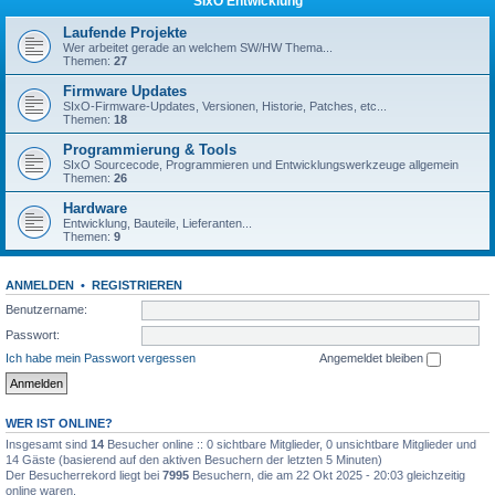
SIxO Entwicklung
Laufende Projekte
Wer arbeitet gerade an welchem SW/HW Thema...
Themen:
27
Firmware Updates
SIxO-Firmware-Updates, Versionen, Historie, Patches, etc...
Themen:
18
Programmierung & Tools
SIxO Sourcecode, Programmieren und Entwicklungswerkzeuge allgemein
Themen:
26
Hardware
Entwicklung, Bauteile, Lieferanten...
Themen:
9
ANMELDEN
•
REGISTRIEREN
Benutzername:
Passwort:
Ich habe mein Passwort vergessen
Angemeldet bleiben
WER IST ONLINE?
Insgesamt sind
14
Besucher online :: 0 sichtbare Mitglieder, 0 unsichtbare Mitglieder und
14 Gäste (basierend auf den aktiven Besuchern der letzten 5 Minuten)
Der Besucherrekord liegt bei
7995
Besuchern, die am 22 Okt 2025 - 20:03 gleichzeitig
online waren.