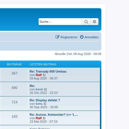
Suche
Erweiterte Suche
Registrieren
Anmelden
Aktuelle Zeit: 08 Aug 2026 - 08:09
BEITRÄGE
LETZTER BEITRAG
Re: Transalp 600 Umbau
367
N
von
Ralf
e
29 Aug 2025 - 06:37
u
e
Re:
490
s
N
von
kevin
t
e
26 Okt 2022 - 22:53
e
u
r
e
Re: Display defekt ?
724
B
s
N
von
kenu
e
t
e
30 Sep 2025 - 20:05
i
e
u
t
r
e
Re: Autom. Kettenöler? (=> 'L…
r
165
B
s
N
von
Ralf
a
e
t
e
23 Mai 2020 - 07:19
g
i
e
u
t
r
e