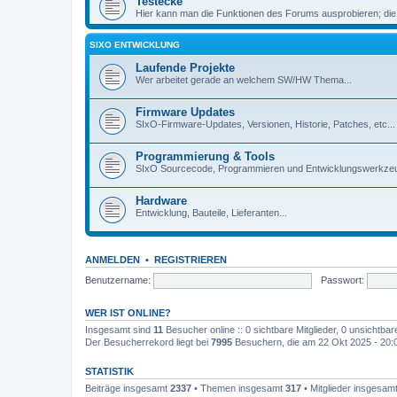
Testecke
Hier kann man die Funktionen des Forums ausprobieren; die
SIXO ENTWICKLUNG
Laufende Projekte
Wer arbeitet gerade an welchem SW/HW Thema...
Firmware Updates
SIxO-Firmware-Updates, Versionen, Historie, Patches, etc...
Programmierung & Tools
SIxO Sourcecode, Programmieren und Entwicklungswerkzeu
Hardware
Entwicklung, Bauteile, Lieferanten...
ANMELDEN
•
REGISTRIEREN
Benutzername:
Passwort:
WER IST ONLINE?
Insgesamt sind
11
Besucher online :: 0 sichtbare Mitglieder, 0 unsichtba
Der Besucherrekord liegt bei
7995
Besuchern, die am 22 Okt 2025 - 20:03
STATISTIK
Beiträge insgesamt
2337
• Themen insgesamt
317
• Mitglieder insgesam