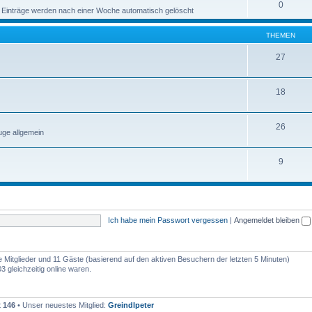
0
 Einträge werden nach einer Woche automatisch gelöscht
THEMEN
27
18
26
ge allgemein
9
Ich habe mein Passwort vergessen
|
Angemeldet bleiben
re Mitglieder und 11 Gäste (basierend auf den aktiven Besuchern der letzten 5 Minuten)
 gleichzeitig online waren.
t
146
• Unser neuestes Mitglied:
Greindlpeter