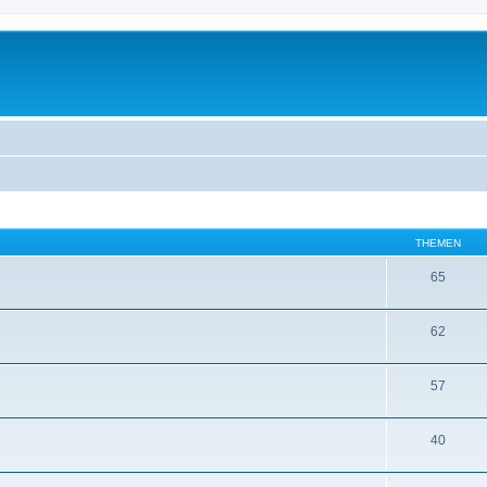
THEMEN
65
62
57
40