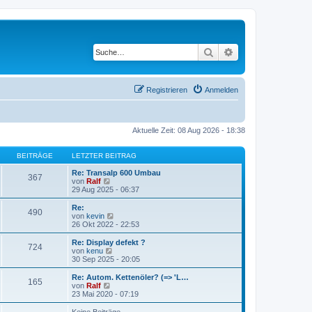
Suche
Erweiterte Suche
Registrieren
Anmelden
Aktuelle Zeit: 08 Aug 2026 - 18:38
BEITRÄGE
LETZTER BEITRAG
Re: Transalp 600 Umbau
367
N
von
Ralf
e
29 Aug 2025 - 06:37
u
e
Re:
490
s
N
von
kevin
t
e
26 Okt 2022 - 22:53
e
u
r
e
Re: Display defekt ?
724
B
s
N
von
kenu
e
t
e
30 Sep 2025 - 20:05
i
e
u
t
r
e
Re: Autom. Kettenöler? (=> 'L…
r
165
B
s
N
von
Ralf
a
e
t
e
23 Mai 2020 - 07:19
g
i
e
u
t
r
e