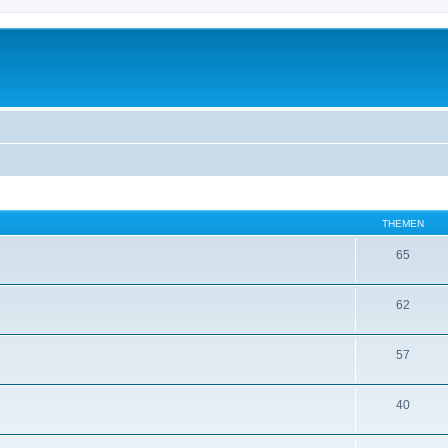
THEMEN
65
62
57
40