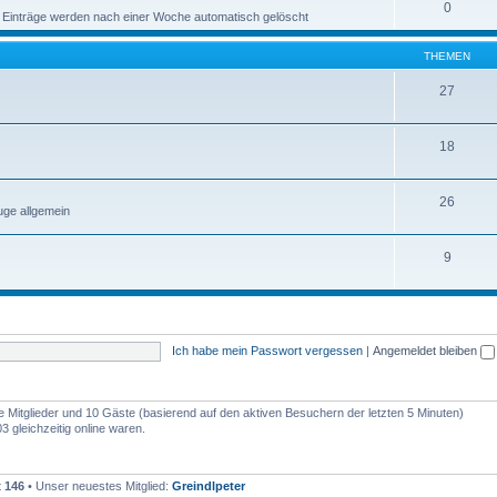
0
 Einträge werden nach einer Woche automatisch gelöscht
THEMEN
27
18
26
ge allgemein
9
Ich habe mein Passwort vergessen
|
Angemeldet bleiben
re Mitglieder und 10 Gäste (basierend auf den aktiven Besuchern der letzten 5 Minuten)
 gleichzeitig online waren.
t
146
• Unser neuestes Mitglied:
Greindlpeter