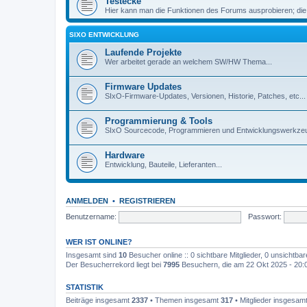
Testecke
Hier kann man die Funktionen des Forums ausprobieren; die
SIXO ENTWICKLUNG
Laufende Projekte
Wer arbeitet gerade an welchem SW/HW Thema...
Firmware Updates
SIxO-Firmware-Updates, Versionen, Historie, Patches, etc...
Programmierung & Tools
SIxO Sourcecode, Programmieren und Entwicklungswerkzeu
Hardware
Entwicklung, Bauteile, Lieferanten...
ANMELDEN
•
REGISTRIEREN
Benutzername:
Passwort:
WER IST ONLINE?
Insgesamt sind
10
Besucher online :: 0 sichtbare Mitglieder, 0 unsichtba
Der Besucherrekord liegt bei
7995
Besuchern, die am 22 Okt 2025 - 20:03
STATISTIK
Beiträge insgesamt
2337
• Themen insgesamt
317
• Mitglieder insgesam