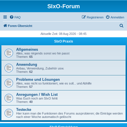
SIxO-Forum
FAQ
Registrieren
Anmelden
S
Foren-Übersicht
u
Aktuelle Zeit: 08 Aug 2026 - 08:45
c
SIxO Praxis
h
Allgemeines
e
Alles, was nirgends sonst wo hin passt
Themen:
65
Anwendung
Anbau, Verwendung, Zubehör usw.
Themen:
62
Probleme und Lösungen
Alles, was nicht so funktioniert, wie es soll... und Abhilfe
Themen:
57
Anregungen / Wish List
Was Euch noch am SIxO fehlt
Themen:
40
Testecke
Hier kann man die Funktionen des Forums ausprobieren; die Einträge werden
nach einer Woche automatisch gelöscht