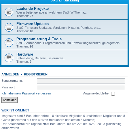
SIxO Entwicklung
Laufende Projekte
Wer arbeitet gerade an welchem SW/HW Thema...
Themen:
27
Firmware Updates
SIxO-Firmware-Updates, Versionen, Historie, Patches, etc...
Themen:
18
Programmierung & Tools
SIxO Sourcecode, Programmieren und Entwicklungswerkzeuge allgemein
Themen:
26
Hardware
Entwicklung, Bauteile, Lieferanten...
Themen:
9
ANMELDEN
•
REGISTRIEREN
Benutzername:
Passwort:
Ich habe mein Passwort vergessen
Angemeldet bleiben
WER IST ONLINE?
Insgesamt sind
8
Besucher online :: 0 sichtbare Mitglieder, 0 unsichtbare Mitglieder und 8
Gäste (basierend auf den aktiven Besuchern der letzten 5 Minuten)
Der Besucherrekord liegt bei
7995
Besuchern, die am 22 Okt 2025 - 20:03 gleichzeitig
online waren.