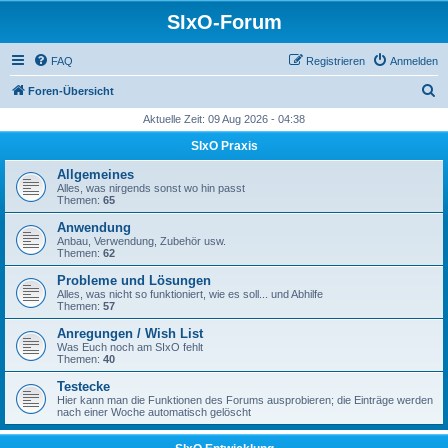
SIxO-Forum
FAQ
Registrieren
Anmelden
S
Foren-Übersicht
u
Aktuelle Zeit: 09 Aug 2026 - 04:38
c
SIxO Praxis
h
Allgemeines
e
Alles, was nirgends sonst wo hin passt
Themen:
65
Anwendung
Anbau, Verwendung, Zubehör usw.
Themen:
62
Probleme und Lösungen
Alles, was nicht so funktioniert, wie es soll... und Abhilfe
Themen:
57
Anregungen / Wish List
Was Euch noch am SIxO fehlt
Themen:
40
Testecke
Hier kann man die Funktionen des Forums ausprobieren; die Einträge werden
nach einer Woche automatisch gelöscht