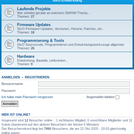
SIxO Entwicklung
Laufende Projekte
Wer arbeitet gerade an welchem SW/HW Thema...
Themen:
27
Firmware Updates
SIxO-Firmware-Updates, Versionen, Historie, Patches, etc...
Themen:
18
Programmierung & Tools
SIxO Sourcecode, Programmieren und Entwicklungswerkzeuge allgemein
Themen:
26
Hardware
Entwicklung, Bauteile, Lieferanten...
Themen:
9
ANMELDEN
•
REGISTRIEREN
Benutzername:
Passwort:
Ich habe mein Passwort vergessen
Angemeldet bleiben
WER IST ONLINE?
Insgesamt sind
12
Besucher online :: 1 sichtbares Mitglied, 0 unsichtbare Mitglieder und 11
Gäste (basierend auf den aktiven Besuchern der letzten 5 Minuten)
Der Besucherrekord liegt bei
7995
Besuchern, die am 22 Okt 2025 - 20:03 gleichzeitig
online waren.