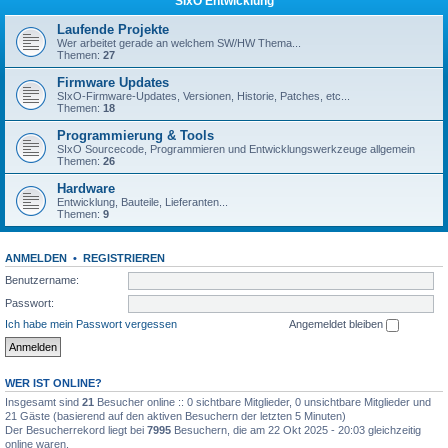
SIxO Entwicklung
Laufende Projekte
Wer arbeitet gerade an welchem SW/HW Thema...
Themen:
27
Firmware Updates
SIxO-Firmware-Updates, Versionen, Historie, Patches, etc...
Themen:
18
Programmierung & Tools
SIxO Sourcecode, Programmieren und Entwicklungswerkzeuge allgemein
Themen:
26
Hardware
Entwicklung, Bauteile, Lieferanten...
Themen:
9
ANMELDEN
•
REGISTRIEREN
Benutzername:
Passwort:
Ich habe mein Passwort vergessen
Angemeldet bleiben
WER IST ONLINE?
Insgesamt sind
21
Besucher online :: 0 sichtbare Mitglieder, 0 unsichtbare Mitglieder und
21 Gäste (basierend auf den aktiven Besuchern der letzten 5 Minuten)
Der Besucherrekord liegt bei
7995
Besuchern, die am 22 Okt 2025 - 20:03 gleichzeitig
online waren.