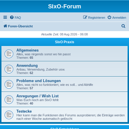
SIxO-Forum
FAQ
Registrieren
Anmelden
S
Foren-Übersicht
u
Aktuelle Zeit: 08 Aug 2026 - 06:08
c
SIxO Praxis
h
Allgemeines
e
Alles, was nirgends sonst wo hin passt
Themen:
65
Anwendung
Anbau, Verwendung, Zubehör usw.
Themen:
62
Probleme und Lösungen
Alles, was nicht so funktioniert, wie es soll... und Abhilfe
Themen:
57
Anregungen / Wish List
Was Euch noch am SIxO fehlt
Themen:
40
Testecke
Hier kann man die Funktionen des Forums ausprobieren; die Einträge werden
nach einer Woche automatisch gelöscht