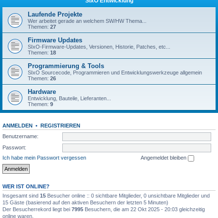
SIxO Entwicklung
Laufende Projekte
Wer arbeitet gerade an welchem SW/HW Thema...
Themen:
27
Firmware Updates
SIxO-Firmware-Updates, Versionen, Historie, Patches, etc...
Themen:
18
Programmierung & Tools
SIxO Sourcecode, Programmieren und Entwicklungswerkzeuge allgemein
Themen:
26
Hardware
Entwicklung, Bauteile, Lieferanten...
Themen:
9
ANMELDEN
•
REGISTRIEREN
Benutzername:
Passwort:
Ich habe mein Passwort vergessen
Angemeldet bleiben
WER IST ONLINE?
Insgesamt sind
15
Besucher online :: 0 sichtbare Mitglieder, 0 unsichtbare Mitglieder und
15 Gäste (basierend auf den aktiven Besuchern der letzten 5 Minuten)
Der Besucherrekord liegt bei
7995
Besuchern, die am 22 Okt 2025 - 20:03 gleichzeitig
online waren.