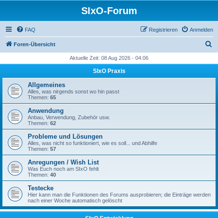
SIxO-Forum
FAQ
Registrieren
Anmelden
S
Foren-Übersicht
u
Aktuelle Zeit: 08 Aug 2026 - 04:06
c
SIxO Praxis
h
Allgemeines
e
Alles, was nirgends sonst wo hin passt
Themen:
65
Anwendung
Anbau, Verwendung, Zubehör usw.
Themen:
62
Probleme und Lösungen
Alles, was nicht so funktioniert, wie es soll... und Abhilfe
Themen:
57
Anregungen / Wish List
Was Euch noch am SIxO fehlt
Themen:
40
Testecke
Hier kann man die Funktionen des Forums ausprobieren; die Einträge werden
nach einer Woche automatisch gelöscht