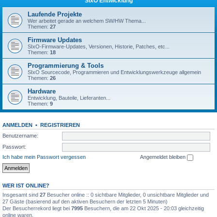
SIxO Entwicklung
Laufende Projekte
Wer arbeitet gerade an welchem SW/HW Thema...
Themen:
27
Firmware Updates
SIxO-Firmware-Updates, Versionen, Historie, Patches, etc...
Themen:
18
Programmierung & Tools
SIxO Sourcecode, Programmieren und Entwicklungswerkzeuge allgemein
Themen:
26
Hardware
Entwicklung, Bauteile, Lieferanten...
Themen:
9
ANMELDEN
•
REGISTRIEREN
Benutzername:
Passwort:
Ich habe mein Passwort vergessen
Angemeldet bleiben
WER IST ONLINE?
Insgesamt sind
27
Besucher online :: 0 sichtbare Mitglieder, 0 unsichtbare Mitglieder und
27 Gäste (basierend auf den aktiven Besuchern der letzten 5 Minuten)
Der Besucherrekord liegt bei
7995
Besuchern, die am 22 Okt 2025 - 20:03 gleichzeitig
online waren.