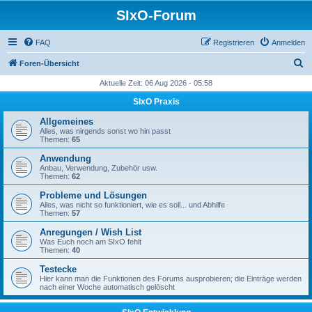
SIxO-Forum
FAQ
Registrieren
Anmelden
S
Foren-Übersicht
u
Aktuelle Zeit: 06 Aug 2026 - 05:58
c
SIxO Praxis
h
Allgemeines
e
Alles, was nirgends sonst wo hin passt
Themen:
65
Anwendung
Anbau, Verwendung, Zubehör usw.
Themen:
62
Probleme und Lösungen
Alles, was nicht so funktioniert, wie es soll... und Abhilfe
Themen:
57
Anregungen / Wish List
Was Euch noch am SIxO fehlt
Themen:
40
Testecke
Hier kann man die Funktionen des Forums ausprobieren; die Einträge werden
nach einer Woche automatisch gelöscht