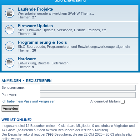
SIxO Entwicklung
Laufende Projekte
Wer arbeitet gerade an welchem SW/HW Thema...
Themen:
27
Firmware Updates
SIxO-Firmware-Updates, Versionen, Historie, Patches, etc...
Themen:
18
Programmierung & Tools
SIxO Sourcecode, Programmieren und Entwicklungswerkzeuge allgemein
Themen:
26
Hardware
Entwicklung, Bauteile, Lieferanten...
Themen:
9
ANMELDEN
•
REGISTRIEREN
Benutzername:
Passwort:
Ich habe mein Passwort vergessen
Angemeldet bleiben
WER IST ONLINE?
Insgesamt sind
14
Besucher online :: 0 sichtbare Mitglieder, 0 unsichtbare Mitglieder und
14 Gäste (basierend auf den aktiven Besuchern der letzten 5 Minuten)
Der Besucherrekord liegt bei
7995
Besuchern, die am 22 Okt 2025 - 20:03 gleichzeitig
online waren.