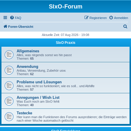
SIxO-Forum
FAQ
Registrieren
Anmelden
S
Foren-Übersicht
u
Aktuelle Zeit: 07 Aug 2026 - 19:08
c
SIxO Praxis
h
Allgemeines
e
Alles, was nirgends sonst wo hin passt
Themen:
65
Anwendung
Anbau, Verwendung, Zubehör usw.
Themen:
62
Probleme und Lösungen
Alles, was nicht so funktioniert, wie es soll... und Abhilfe
Themen:
57
Anregungen / Wish List
Was Euch noch am SIxO fehlt
Themen:
40
Testecke
Hier kann man die Funktionen des Forums ausprobieren; die Einträge werden
nach einer Woche automatisch gelöscht