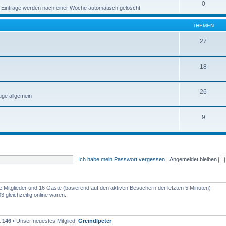
0
 Einträge werden nach einer Woche automatisch gelöscht
THEMEN
27
18
26
ge allgemein
9
Ich habe mein Passwort vergessen
|
Angemeldet bleiben
re Mitglieder und 16 Gäste (basierend auf den aktiven Besuchern der letzten 5 Minuten)
 gleichzeitig online waren.
t
146
• Unser neuestes Mitglied:
Greindlpeter