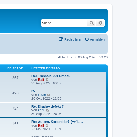
Suche
Erweiterte Suche
Registrieren
Anmelden
Aktuelle Zeit: 06 Aug 2026 - 23:26
BEITRÄGE
LETZTER BEITRAG
Re: Transalp 600 Umbau
367
N
von
Ralf
e
29 Aug 2025 - 06:37
u
e
Re:
490
s
N
von
kevin
t
e
26 Okt 2022 - 22:53
e
u
r
e
Re: Display defekt ?
724
B
s
N
von
kenu
e
t
e
30 Sep 2025 - 20:05
i
e
u
t
r
e
Re: Autom. Kettenöler? (=> 'L…
r
165
B
s
N
von
Ralf
a
e
t
e
23 Mai 2020 - 07:19
g
i
e
u
t
r
e