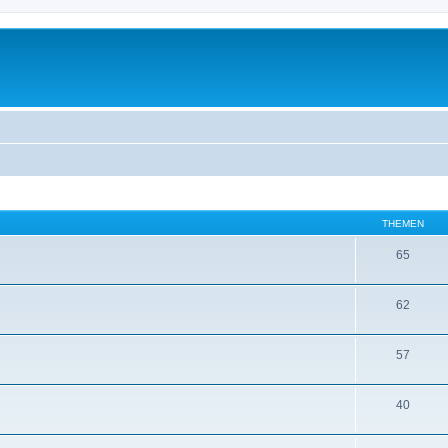
THEMEN
65
62
57
40