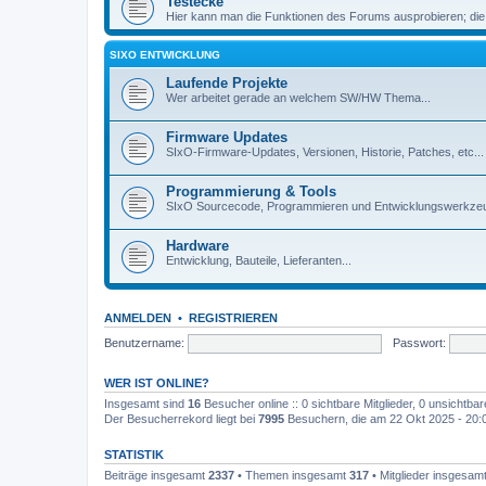
Testecke
Hier kann man die Funktionen des Forums ausprobieren; die
SIXO ENTWICKLUNG
Laufende Projekte
Wer arbeitet gerade an welchem SW/HW Thema...
Firmware Updates
SIxO-Firmware-Updates, Versionen, Historie, Patches, etc...
Programmierung & Tools
SIxO Sourcecode, Programmieren und Entwicklungswerkzeu
Hardware
Entwicklung, Bauteile, Lieferanten...
ANMELDEN
•
REGISTRIEREN
Benutzername:
Passwort:
WER IST ONLINE?
Insgesamt sind
16
Besucher online :: 0 sichtbare Mitglieder, 0 unsichtba
Der Besucherrekord liegt bei
7995
Besuchern, die am 22 Okt 2025 - 20:03
STATISTIK
Beiträge insgesamt
2337
• Themen insgesamt
317
• Mitglieder insgesam