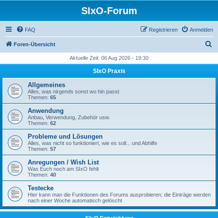
SIxO-Forum
FAQ
Registrieren
Anmelden
S
Foren-Übersicht
u
Aktuelle Zeit: 06 Aug 2026 - 19:30
c
SIxO Praxis
h
Allgemeines
e
Alles, was nirgends sonst wo hin passt
Themen:
65
Anwendung
Anbau, Verwendung, Zubehör usw.
Themen:
62
Probleme und Lösungen
Alles, was nicht so funktioniert, wie es soll... und Abhilfe
Themen:
57
Anregungen / Wish List
Was Euch noch am SIxO fehlt
Themen:
40
Testecke
Hier kann man die Funktionen des Forums ausprobieren; die Einträge werden
nach einer Woche automatisch gelöscht