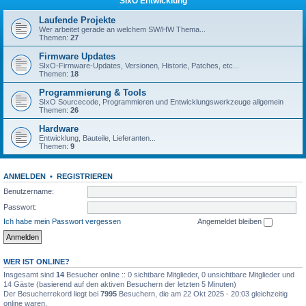
SIxO Entwicklung
Laufende Projekte
Wer arbeitet gerade an welchem SW/HW Thema...
Themen:
27
Firmware Updates
SIxO-Firmware-Updates, Versionen, Historie, Patches, etc...
Themen:
18
Programmierung & Tools
SIxO Sourcecode, Programmieren und Entwicklungswerkzeuge allgemein
Themen:
26
Hardware
Entwicklung, Bauteile, Lieferanten...
Themen:
9
ANMELDEN
•
REGISTRIEREN
Benutzername:
Passwort:
Ich habe mein Passwort vergessen
Angemeldet bleiben
WER IST ONLINE?
Insgesamt sind
14
Besucher online :: 0 sichtbare Mitglieder, 0 unsichtbare Mitglieder und
14 Gäste (basierend auf den aktiven Besuchern der letzten 5 Minuten)
Der Besucherrekord liegt bei
7995
Besuchern, die am 22 Okt 2025 - 20:03 gleichzeitig
online waren.