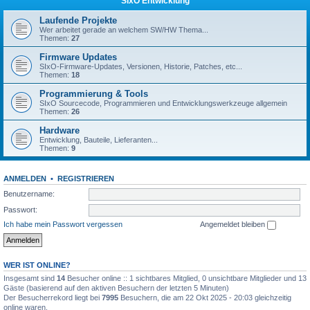
SIxO Entwicklung
Laufende Projekte
Wer arbeitet gerade an welchem SW/HW Thema...
Themen:
27
Firmware Updates
SIxO-Firmware-Updates, Versionen, Historie, Patches, etc...
Themen:
18
Programmierung & Tools
SIxO Sourcecode, Programmieren und Entwicklungswerkzeuge allgemein
Themen:
26
Hardware
Entwicklung, Bauteile, Lieferanten...
Themen:
9
ANMELDEN
•
REGISTRIEREN
Benutzername:
Passwort:
Ich habe mein Passwort vergessen
Angemeldet bleiben
WER IST ONLINE?
Insgesamt sind
14
Besucher online :: 1 sichtbares Mitglied, 0 unsichtbare Mitglieder und 13
Gäste (basierend auf den aktiven Besuchern der letzten 5 Minuten)
Der Besucherrekord liegt bei
7995
Besuchern, die am 22 Okt 2025 - 20:03 gleichzeitig
online waren.