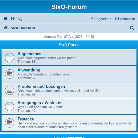
SIxO-Forum
FAQ
Registrieren
Anmelden
S
Foren-Übersicht
u
Aktuelle Zeit: 07 Aug 2026 - 04:48
c
SIxO Praxis
h
Allgemeines
e
Alles, was nirgends sonst wo hin passt
Themen:
65
Anwendung
Anbau, Verwendung, Zubehör usw.
Themen:
62
Probleme und Lösungen
Alles, was nicht so funktioniert, wie es soll... und Abhilfe
Themen:
57
Anregungen / Wish List
Was Euch noch am SIxO fehlt
Themen:
40
Testecke
Hier kann man die Funktionen des Forums ausprobieren; die Einträge werden
nach einer Woche automatisch gelöscht