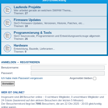
SIxO Entwicklung
Laufende Projekte
Wer arbeitet gerade an welchem SW/HW Thema...
Themen:
27
Firmware Updates
SIxO-Firmware-Updates, Versionen, Historie, Patches, etc...
Themen:
18
Programmierung & Tools
SIxO Sourcecode, Programmieren und Entwicklungswerkzeuge allgemein
Themen:
26
Hardware
Entwicklung, Bauteile, Lieferanten...
Themen:
9
ANMELDEN
•
REGISTRIEREN
Benutzername:
Passwort:
Ich habe mein Passwort vergessen
Angemeldet bleiben
WER IST ONLINE?
Insgesamt sind
24
Besucher online :: 0 sichtbare Mitglieder, 0 unsichtbare Mitglieder und
24 Gäste (basierend auf den aktiven Besuchern der letzten 5 Minuten)
Der Besucherrekord liegt bei
7995
Besuchern, die am 22 Okt 2025 - 20:03 gleichzeitig
online waren.