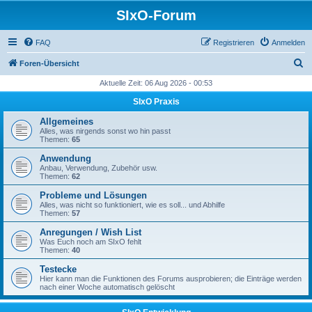
SIxO-Forum
FAQ
Registrieren
Anmelden
S
Foren-Übersicht
u
Aktuelle Zeit: 06 Aug 2026 - 00:53
c
SIxO Praxis
h
Allgemeines
e
Alles, was nirgends sonst wo hin passt
Themen:
65
Anwendung
Anbau, Verwendung, Zubehör usw.
Themen:
62
Probleme und Lösungen
Alles, was nicht so funktioniert, wie es soll... und Abhilfe
Themen:
57
Anregungen / Wish List
Was Euch noch am SIxO fehlt
Themen:
40
Testecke
Hier kann man die Funktionen des Forums ausprobieren; die Einträge werden
nach einer Woche automatisch gelöscht