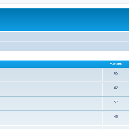
THEMEN
65
62
57
40