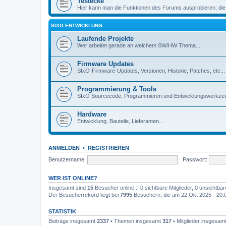
Testecke
Hier kann man die Funktionen des Forums ausprobieren; die
SIXO ENTWICKLUNG
Laufende Projekte
Wer arbeitet gerade an welchem SW/HW Thema...
Firmware Updates
SIxO-Firmware-Updates, Versionen, Historie, Patches, etc...
Programmierung & Tools
SIxO Sourcecode, Programmieren und Entwicklungswerkzeu
Hardware
Entwicklung, Bauteile, Lieferanten...
ANMELDEN
•
REGISTRIEREN
Benutzername:
Passwort:
WER IST ONLINE?
Insgesamt sind
15
Besucher online :: 0 sichtbare Mitglieder, 0 unsichtba
Der Besucherrekord liegt bei
7995
Besuchern, die am 22 Okt 2025 - 20:03
STATISTIK
Beiträge insgesamt
2337
• Themen insgesamt
317
• Mitglieder insgesam