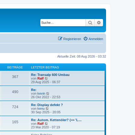
Suche
Erweiterte Suche
Registrieren
Anmelden
Aktuelle Zeit: 08 Aug 2026 - 03:32
BEITRÄGE
LETZTER BEITRAG
Re: Transalp 600 Umbau
367
N
von
Ralf
e
29 Aug 2025 - 06:37
u
e
Re:
490
s
N
von
kevin
t
e
26 Okt 2022 - 22:53
e
u
r
e
Re: Display defekt ?
724
B
s
N
von
kenu
e
t
e
30 Sep 2025 - 20:05
i
e
u
t
r
e
Re: Autom. Kettenöler? (=> 'L…
r
165
B
s
N
von
Ralf
a
e
t
e
23 Mai 2020 - 07:19
g
i
e
u
t
r
e