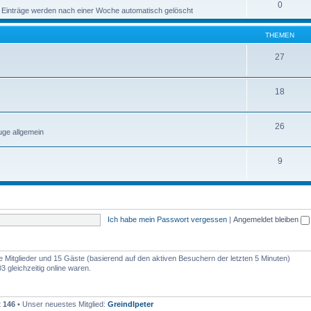
0
 Einträge werden nach einer Woche automatisch gelöscht
THEMEN
27
18
26
ge allgemein
9
Ich habe mein Passwort vergessen
|
Angemeldet bleiben
re Mitglieder und 15 Gäste (basierend auf den aktiven Besuchern der letzten 5 Minuten)
 gleichzeitig online waren.
t
146
• Unser neuestes Mitglied:
Greindlpeter