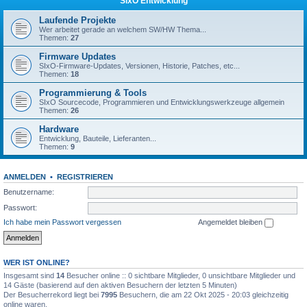
SIxO Entwicklung
Laufende Projekte
Wer arbeitet gerade an welchem SW/HW Thema...
Themen:
27
Firmware Updates
SIxO-Firmware-Updates, Versionen, Historie, Patches, etc...
Themen:
18
Programmierung & Tools
SIxO Sourcecode, Programmieren und Entwicklungswerkzeuge allgemein
Themen:
26
Hardware
Entwicklung, Bauteile, Lieferanten...
Themen:
9
ANMELDEN
•
REGISTRIEREN
Benutzername:
Passwort:
Ich habe mein Passwort vergessen
Angemeldet bleiben
WER IST ONLINE?
Insgesamt sind
14
Besucher online :: 0 sichtbare Mitglieder, 0 unsichtbare Mitglieder und
14 Gäste (basierend auf den aktiven Besuchern der letzten 5 Minuten)
Der Besucherrekord liegt bei
7995
Besuchern, die am 22 Okt 2025 - 20:03 gleichzeitig
online waren.