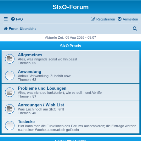
SIxO-Forum
FAQ
Registrieren
Anmelden
S
Foren-Übersicht
u
Aktuelle Zeit: 08 Aug 2026 - 09:07
c
SIxO Praxis
h
Allgemeines
e
Alles, was nirgends sonst wo hin passt
Themen:
65
Anwendung
Anbau, Verwendung, Zubehör usw.
Themen:
62
Probleme und Lösungen
Alles, was nicht so funktioniert, wie es soll... und Abhilfe
Themen:
57
Anregungen / Wish List
Was Euch noch am SIxO fehlt
Themen:
40
Testecke
Hier kann man die Funktionen des Forums ausprobieren; die Einträge werden
nach einer Woche automatisch gelöscht