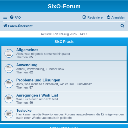
SIxO-Forum
FAQ
Registrieren
Anmelden
S
Foren-Übersicht
u
Aktuelle Zeit: 09 Aug 2026 - 14:17
c
SIxO Praxis
h
Allgemeines
e
Alles, was nirgends sonst wo hin passt
Themen:
65
Anwendung
Anbau, Verwendung, Zubehör usw.
Themen:
62
Probleme und Lösungen
Alles, was nicht so funktioniert, wie es soll... und Abhilfe
Themen:
57
Anregungen / Wish List
Was Euch noch am SIxO fehlt
Themen:
40
Testecke
Hier kann man die Funktionen des Forums ausprobieren; die Einträge werden
nach einer Woche automatisch gelöscht