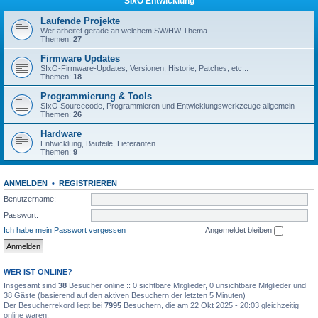
SIxO Entwicklung
Laufende Projekte
Wer arbeitet gerade an welchem SW/HW Thema...
Themen:
27
Firmware Updates
SIxO-Firmware-Updates, Versionen, Historie, Patches, etc...
Themen:
18
Programmierung & Tools
SIxO Sourcecode, Programmieren und Entwicklungswerkzeuge allgemein
Themen:
26
Hardware
Entwicklung, Bauteile, Lieferanten...
Themen:
9
ANMELDEN
•
REGISTRIEREN
Benutzername:
Passwort:
Ich habe mein Passwort vergessen
Angemeldet bleiben
WER IST ONLINE?
Insgesamt sind
38
Besucher online :: 0 sichtbare Mitglieder, 0 unsichtbare Mitglieder und
38 Gäste (basierend auf den aktiven Besuchern der letzten 5 Minuten)
Der Besucherrekord liegt bei
7995
Besuchern, die am 22 Okt 2025 - 20:03 gleichzeitig
online waren.