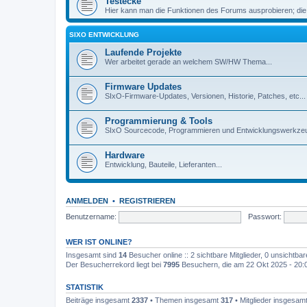
Testecke
Hier kann man die Funktionen des Forums ausprobieren; die
SIXO ENTWICKLUNG
Laufende Projekte
Wer arbeitet gerade an welchem SW/HW Thema...
Firmware Updates
SIxO-Firmware-Updates, Versionen, Historie, Patches, etc...
Programmierung & Tools
SIxO Sourcecode, Programmieren und Entwicklungswerkzeu
Hardware
Entwicklung, Bauteile, Lieferanten...
ANMELDEN
•
REGISTRIEREN
Benutzername:
Passwort:
WER IST ONLINE?
Insgesamt sind
14
Besucher online :: 2 sichtbare Mitglieder, 0 unsichtba
Der Besucherrekord liegt bei
7995
Besuchern, die am 22 Okt 2025 - 20:03
STATISTIK
Beiträge insgesamt
2337
• Themen insgesamt
317
• Mitglieder insgesam