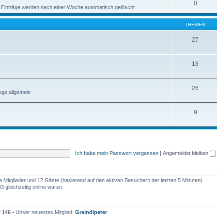
0
 Einträge werden nach einer Woche automatisch gelöscht
THEMEN
27
18
26
ge allgemein
9
Ich habe mein Passwort vergessen
|
Angemeldet bleiben
re Mitglieder und 12 Gäste (basierend auf den aktiven Besuchern der letzten 5 Minuten)
 gleichzeitig online waren.
t
146
• Unser neuestes Mitglied:
Greindlpeter