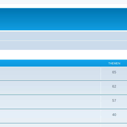
THEMEN
65
62
57
40