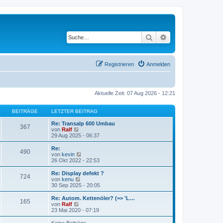
Suche
Erweiterte Suche
Registrieren
Anmelden
Aktuelle Zeit: 07 Aug 2026 - 12:21
BEITRÄGE
LETZTER BEITRAG
Re: Transalp 600 Umbau
367
N
von
Ralf
e
29 Aug 2025 - 06:37
u
e
Re:
490
s
N
von
kevin
t
e
26 Okt 2022 - 22:53
e
u
r
e
Re: Display defekt ?
724
B
s
N
von
kenu
e
t
e
30 Sep 2025 - 20:05
i
e
u
t
r
e
Re: Autom. Kettenöler? (=> 'L…
r
165
B
s
N
von
Ralf
a
e
t
e
23 Mai 2020 - 07:19
g
i
e
u
t
r
e