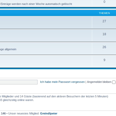
0
 Einträge werden nach einer Woche automatisch gelöscht
THEMEN
27
18
26
ge allgemein
9
Ich habe mein Passwort vergessen
|
Angemeldet bleiben
re Mitglieder und 14 Gäste (basierend auf den aktiven Besuchern der letzten 5 Minuten)
 gleichzeitig online waren.
t
146
• Unser neuestes Mitglied:
Greindlpeter