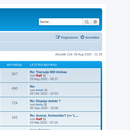
Suche
Erweiterte Suche
Registrieren
Anmelden
Aktuelle Zeit: 06 Aug 2026 - 21:28
BEITRÄGE
LETZTER BEITRAG
Re: Transalp 600 Umbau
367
N
von
Ralf
e
29 Aug 2025 - 06:37
u
e
Re:
490
s
N
von
kevin
t
e
26 Okt 2022 - 22:53
e
u
r
e
Re: Display defekt ?
724
B
s
N
von
kenu
e
t
e
30 Sep 2025 - 20:05
i
e
u
t
r
e
Re: Autom. Kettenöler? (=> 'L…
r
165
B
s
N
von
Ralf
a
e
t
e
23 Mai 2020 - 07:19
g
i
e
u
t
r
e