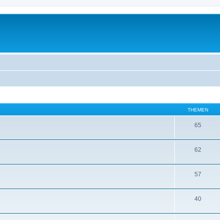
THEMEN
65
62
57
40