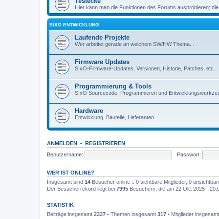
Testecke
Hier kann man die Funktionen des Forums ausprobieren; die
SIXO ENTWICKLUNG
Laufende Projekte
Wer arbeitet gerade an welchem SW/HW Thema...
Firmware Updates
SIxO-Firmware-Updates, Versionen, Historie, Patches, etc...
Programmierung & Tools
SIxO Sourcecode, Programmieren und Entwicklungswerkzeu
Hardware
Entwicklung, Bauteile, Lieferanten...
ANMELDEN
•
REGISTRIEREN
Benutzername:
Passwort:
WER IST ONLINE?
Insgesamt sind
14
Besucher online :: 0 sichtbare Mitglieder, 0 unsichtba
Der Besucherrekord liegt bei
7995
Besuchern, die am 22 Okt 2025 - 20:03
STATISTIK
Beiträge insgesamt
2337
• Themen insgesamt
317
• Mitglieder insgesam