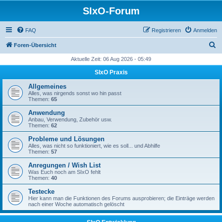
SIxO-Forum
FAQ
Registrieren
Anmelden
S
Foren-Übersicht
u
Aktuelle Zeit: 06 Aug 2026 - 05:49
c
SIxO Praxis
h
Allgemeines
e
Alles, was nirgends sonst wo hin passt
Themen:
65
Anwendung
Anbau, Verwendung, Zubehör usw.
Themen:
62
Probleme und Lösungen
Alles, was nicht so funktioniert, wie es soll... und Abhilfe
Themen:
57
Anregungen / Wish List
Was Euch noch am SIxO fehlt
Themen:
40
Testecke
Hier kann man die Funktionen des Forums ausprobieren; die Einträge werden
nach einer Woche automatisch gelöscht