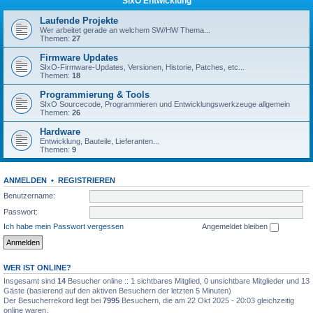
SIxO Entwicklung
Laufende Projekte
Wer arbeitet gerade an welchem SW/HW Thema...
Themen:
27
Firmware Updates
SIxO-Firmware-Updates, Versionen, Historie, Patches, etc...
Themen:
18
Programmierung & Tools
SIxO Sourcecode, Programmieren und Entwicklungswerkzeuge allgemein
Themen:
26
Hardware
Entwicklung, Bauteile, Lieferanten...
Themen:
9
ANMELDEN
•
REGISTRIEREN
Benutzername:
Passwort:
Ich habe mein Passwort vergessen
Angemeldet bleiben
WER IST ONLINE?
Insgesamt sind
14
Besucher online :: 1 sichtbares Mitglied, 0 unsichtbare Mitglieder und 13
Gäste (basierend auf den aktiven Besuchern der letzten 5 Minuten)
Der Besucherrekord liegt bei
7995
Besuchern, die am 22 Okt 2025 - 20:03 gleichzeitig
online waren.