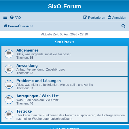
SIxO-Forum
FAQ
Registrieren
Anmelden
S
Foren-Übersicht
u
Aktuelle Zeit: 08 Aug 2026 - 22:10
c
SIxO Praxis
h
Allgemeines
e
Alles, was nirgends sonst wo hin passt
Themen:
65
Anwendung
Anbau, Verwendung, Zubehör usw.
Themen:
62
Probleme und Lösungen
Alles, was nicht so funktioniert, wie es soll... und Abhilfe
Themen:
57
Anregungen / Wish List
Was Euch noch am SIxO fehlt
Themen:
40
Testecke
Hier kann man die Funktionen des Forums ausprobieren; die Einträge werden
nach einer Woche automatisch gelöscht