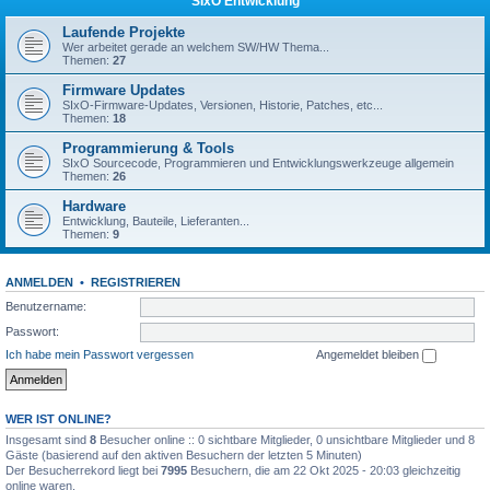
SIxO Entwicklung
Laufende Projekte
Wer arbeitet gerade an welchem SW/HW Thema...
Themen:
27
Firmware Updates
SIxO-Firmware-Updates, Versionen, Historie, Patches, etc...
Themen:
18
Programmierung & Tools
SIxO Sourcecode, Programmieren und Entwicklungswerkzeuge allgemein
Themen:
26
Hardware
Entwicklung, Bauteile, Lieferanten...
Themen:
9
ANMELDEN
•
REGISTRIEREN
Benutzername:
Passwort:
Ich habe mein Passwort vergessen
Angemeldet bleiben
WER IST ONLINE?
Insgesamt sind
8
Besucher online :: 0 sichtbare Mitglieder, 0 unsichtbare Mitglieder und 8
Gäste (basierend auf den aktiven Besuchern der letzten 5 Minuten)
Der Besucherrekord liegt bei
7995
Besuchern, die am 22 Okt 2025 - 20:03 gleichzeitig
online waren.