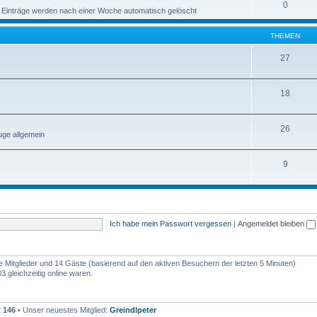
0
 Einträge werden nach einer Woche automatisch gelöscht
THEMEN
27
18
26
ge allgemein
9
Ich habe mein Passwort vergessen
|
Angemeldet bleiben
re Mitglieder und 14 Gäste (basierend auf den aktiven Besuchern der letzten 5 Minuten)
 gleichzeitig online waren.
t
146
• Unser neuestes Mitglied:
Greindlpeter