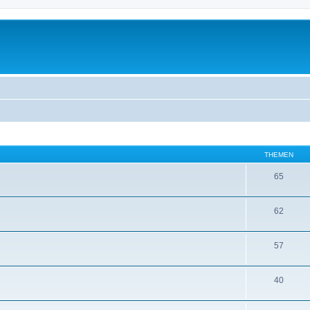
THEMEN
65
62
57
40