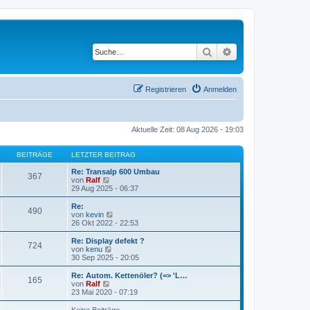
Suche
Erweiterte Suche
Registrieren
Anmelden
Aktuelle Zeit: 08 Aug 2026 - 19:03
BEITRÄGE
LETZTER BEITRAG
Re: Transalp 600 Umbau
367
N
von
Ralf
e
29 Aug 2025 - 06:37
u
e
Re:
490
s
N
von
kevin
t
e
26 Okt 2022 - 22:53
e
u
r
e
Re: Display defekt ?
724
B
s
N
von
kenu
e
t
e
30 Sep 2025 - 20:05
i
e
u
t
r
e
Re: Autom. Kettenöler? (=> 'L…
r
165
B
s
N
von
Ralf
a
e
t
e
23 Mai 2020 - 07:19
g
i
e
u
t
r
e