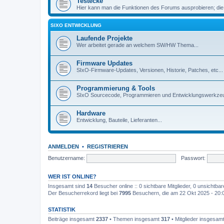
Testecke
Hier kann man die Funktionen des Forums ausprobieren; die
SIXO ENTWICKLUNG
Laufende Projekte
Wer arbeitet gerade an welchem SW/HW Thema...
Firmware Updates
SIxO-Firmware-Updates, Versionen, Historie, Patches, etc...
Programmierung & Tools
SIxO Sourcecode, Programmieren und Entwicklungswerkzeu
Hardware
Entwicklung, Bauteile, Lieferanten...
ANMELDEN
•
REGISTRIEREN
Benutzername:
Passwort:
WER IST ONLINE?
Insgesamt sind
14
Besucher online :: 0 sichtbare Mitglieder, 0 unsichtba
Der Besucherrekord liegt bei
7995
Besuchern, die am 22 Okt 2025 - 20:03
STATISTIK
Beiträge insgesamt
2337
• Themen insgesamt
317
• Mitglieder insgesam