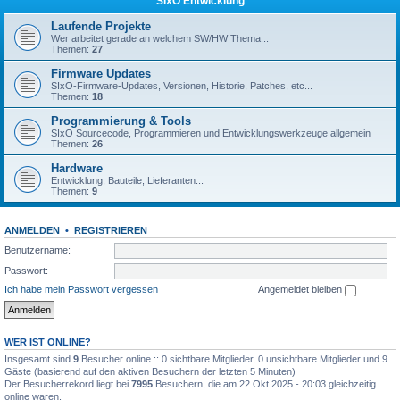
SIxO Entwicklung
Laufende Projekte
Wer arbeitet gerade an welchem SW/HW Thema...
Themen:
27
Firmware Updates
SIxO-Firmware-Updates, Versionen, Historie, Patches, etc...
Themen:
18
Programmierung & Tools
SIxO Sourcecode, Programmieren und Entwicklungswerkzeuge allgemein
Themen:
26
Hardware
Entwicklung, Bauteile, Lieferanten...
Themen:
9
ANMELDEN
•
REGISTRIEREN
Benutzername:
Passwort:
Ich habe mein Passwort vergessen
Angemeldet bleiben
WER IST ONLINE?
Insgesamt sind
9
Besucher online :: 0 sichtbare Mitglieder, 0 unsichtbare Mitglieder und 9
Gäste (basierend auf den aktiven Besuchern der letzten 5 Minuten)
Der Besucherrekord liegt bei
7995
Besuchern, die am 22 Okt 2025 - 20:03 gleichzeitig
online waren.