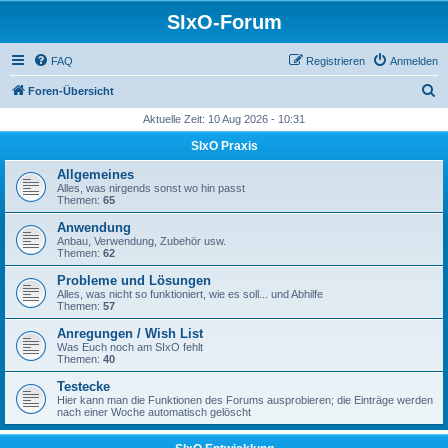
SIxO-Forum
FAQ
Registrieren
Anmelden
S
Foren-Übersicht
u
Aktuelle Zeit: 10 Aug 2026 - 10:31
c
SIxO Praxis
h
Allgemeines
e
Alles, was nirgends sonst wo hin passt
Themen:
65
Anwendung
Anbau, Verwendung, Zubehör usw.
Themen:
62
Probleme und Lösungen
Alles, was nicht so funktioniert, wie es soll... und Abhilfe
Themen:
57
Anregungen / Wish List
Was Euch noch am SIxO fehlt
Themen:
40
Testecke
Hier kann man die Funktionen des Forums ausprobieren; die Einträge werden
nach einer Woche automatisch gelöscht