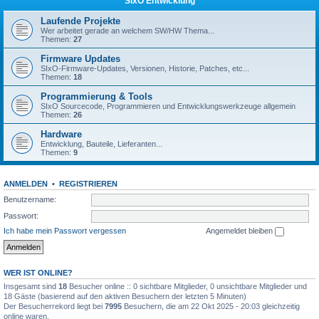
SIxO Entwicklung
Laufende Projekte
Wer arbeitet gerade an welchem SW/HW Thema...
Themen:
27
Firmware Updates
SIxO-Firmware-Updates, Versionen, Historie, Patches, etc...
Themen:
18
Programmierung & Tools
SIxO Sourcecode, Programmieren und Entwicklungswerkzeuge allgemein
Themen:
26
Hardware
Entwicklung, Bauteile, Lieferanten...
Themen:
9
ANMELDEN
•
REGISTRIEREN
Benutzername:
Passwort:
Ich habe mein Passwort vergessen
Angemeldet bleiben
WER IST ONLINE?
Insgesamt sind
18
Besucher online :: 0 sichtbare Mitglieder, 0 unsichtbare Mitglieder und
18 Gäste (basierend auf den aktiven Besuchern der letzten 5 Minuten)
Der Besucherrekord liegt bei
7995
Besuchern, die am 22 Okt 2025 - 20:03 gleichzeitig
online waren.