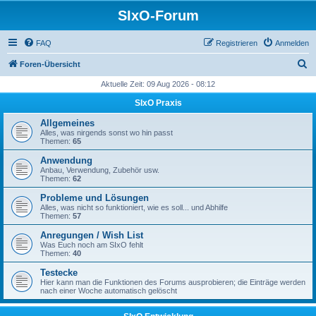
SIxO-Forum
FAQ
Registrieren
Anmelden
S
Foren-Übersicht
u
Aktuelle Zeit: 09 Aug 2026 - 08:12
c
SIxO Praxis
h
Allgemeines
e
Alles, was nirgends sonst wo hin passt
Themen:
65
Anwendung
Anbau, Verwendung, Zubehör usw.
Themen:
62
Probleme und Lösungen
Alles, was nicht so funktioniert, wie es soll... und Abhilfe
Themen:
57
Anregungen / Wish List
Was Euch noch am SIxO fehlt
Themen:
40
Testecke
Hier kann man die Funktionen des Forums ausprobieren; die Einträge werden
nach einer Woche automatisch gelöscht