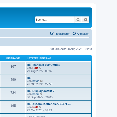
Suche
Erweiterte Suche
Registrieren
Anmelden
Aktuelle Zeit: 08 Aug 2026 - 04:58
BEITRÄGE
LETZTER BEITRAG
Re: Transalp 600 Umbau
367
N
von
Ralf
e
29 Aug 2025 - 06:37
u
e
Re:
490
s
N
von
kevin
t
e
26 Okt 2022 - 22:53
e
u
r
e
Re: Display defekt ?
724
B
s
N
von
kenu
e
t
e
30 Sep 2025 - 20:05
i
e
u
t
r
e
Re: Autom. Kettenöler? (=> 'L…
r
165
B
s
N
von
Ralf
a
e
t
e
23 Mai 2020 - 07:19
g
i
e
u
t
r
e