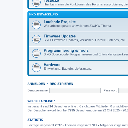
Testecke
Hier kann man die Funktionen des Forums ausprobieren; die
SIXO ENTWICKLUNG
Laufende Projekte
Wer arbeitet gerade an welchem SW/HW Thema...
Firmware Updates
SIxO-Firmware-Updates, Versionen, Historie, Patches, etc...
Programmierung & Tools
SIxO Sourcecode, Programmieren und Entwicklungswerkzeu
Hardware
Entwicklung, Bauteile, Lieferanten...
ANMELDEN
•
REGISTRIEREN
Benutzername:
Passwort:
WER IST ONLINE?
Insgesamt sind
14
Besucher online :: 0 sichtbare Mitglieder, 0 unsichtba
Der Besucherrekord liegt bei
7995
Besuchern, die am 22 Okt 2025 - 20:03
STATISTIK
Beiträge insgesamt
2337
• Themen insgesamt
317
• Mitglieder insgesam