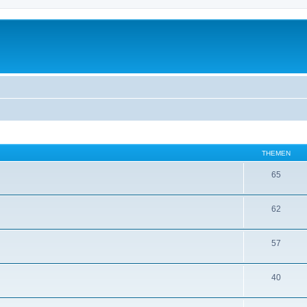
THEMEN
65
62
57
40