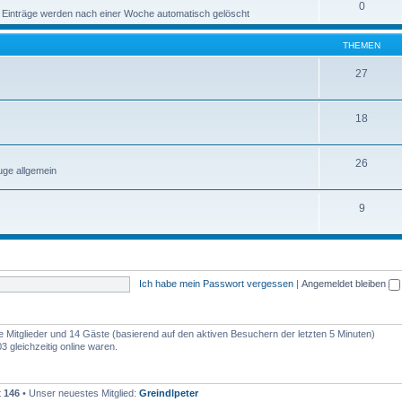
0
 Einträge werden nach einer Woche automatisch gelöscht
THEMEN
27
18
26
ge allgemein
9
Ich habe mein Passwort vergessen
|
Angemeldet bleiben
re Mitglieder und 14 Gäste (basierend auf den aktiven Besuchern der letzten 5 Minuten)
 gleichzeitig online waren.
t
146
• Unser neuestes Mitglied:
Greindlpeter