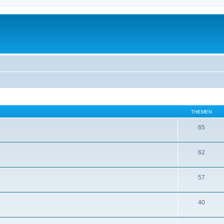
THEMEN
65
62
57
40