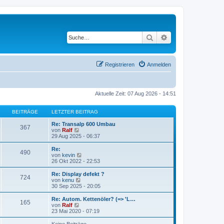
Suche
Erweiterte Suche
Registrieren
Anmelden
Aktuelle Zeit: 07 Aug 2026 - 14:51
BEITRÄGE
LETZTER BEITRAG
Re: Transalp 600 Umbau
367
N
von
Ralf
e
29 Aug 2025 - 06:37
u
e
Re:
490
s
N
von
kevin
t
e
26 Okt 2022 - 22:53
e
u
r
e
Re: Display defekt ?
724
B
s
N
von
kenu
e
t
e
30 Sep 2025 - 20:05
i
e
u
t
r
e
Re: Autom. Kettenöler? (=> 'L…
r
165
B
s
N
von
Ralf
a
e
t
e
23 Mai 2020 - 07:19
g
i
e
u
t
r
e