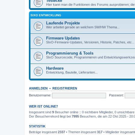
Testecke
Hier kann man die Funktionen des Forums ausprobieren; die
SIXO ENTWICKLUNG
Laufende Projekte
Wer arbeitet gerade an welchem SW/HW Thema...
Firmware Updates
SIxO-Firmware-Updates, Versionen, Historie, Patches, etc...
Programmierung & Tools
SIxO Sourcecode, Programmieren und Entwicklungswerkzeu
Hardware
Entwicklung, Bauteile, Lieferanten...
ANMELDEN
•
REGISTRIEREN
Benutzername:
Passwort:
WER IST ONLINE?
Insgesamt sind
9
Besucher online :: 0 sichtbare Mitglieder, 0 unsichtbar
Der Besucherrekord liegt bei
7995
Besuchern, die am 22 Okt 2025 - 20:03
STATISTIK
Beiträge insgesamt
2337
• Themen insgesamt
317
• Mitglieder insgesam