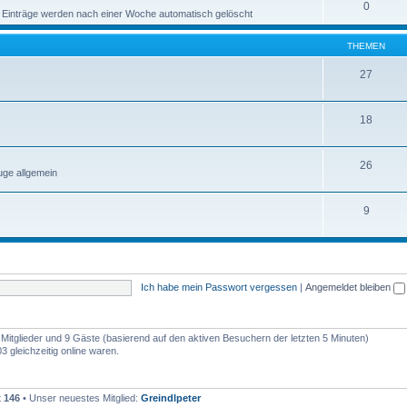
0
 Einträge werden nach einer Woche automatisch gelöscht
THEMEN
27
18
26
ge allgemein
9
Ich habe mein Passwort vergessen
|
Angemeldet bleiben
e Mitglieder und 9 Gäste (basierend auf den aktiven Besuchern der letzten 5 Minuten)
 gleichzeitig online waren.
t
146
• Unser neuestes Mitglied:
Greindlpeter