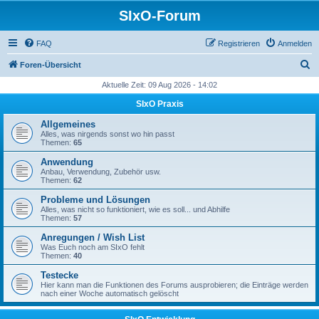
SIxO-Forum
FAQ
Registrieren
Anmelden
S
Foren-Übersicht
u
Aktuelle Zeit: 09 Aug 2026 - 14:02
c
SIxO Praxis
h
Allgemeines
e
Alles, was nirgends sonst wo hin passt
Themen:
65
Anwendung
Anbau, Verwendung, Zubehör usw.
Themen:
62
Probleme und Lösungen
Alles, was nicht so funktioniert, wie es soll... und Abhilfe
Themen:
57
Anregungen / Wish List
Was Euch noch am SIxO fehlt
Themen:
40
Testecke
Hier kann man die Funktionen des Forums ausprobieren; die Einträge werden
nach einer Woche automatisch gelöscht