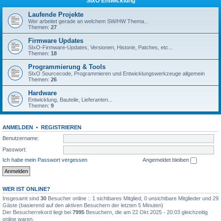
SIxO Entwicklung
Laufende Projekte
Wer arbeitet gerade an welchem SW/HW Thema...
Themen:
27
Firmware Updates
SIxO-Firmware-Updates, Versionen, Historie, Patches, etc...
Themen:
18
Programmierung & Tools
SIxO Sourcecode, Programmieren und Entwicklungswerkzeuge allgemein
Themen:
26
Hardware
Entwicklung, Bauteile, Lieferanten...
Themen:
9
ANMELDEN
•
REGISTRIEREN
Benutzername:
Passwort:
Ich habe mein Passwort vergessen
Angemeldet bleiben
WER IST ONLINE?
Insgesamt sind
30
Besucher online :: 1 sichtbares Mitglied, 0 unsichtbare Mitglieder und 29
Gäste (basierend auf den aktiven Besuchern der letzten 5 Minuten)
Der Besucherrekord liegt bei
7995
Besuchern, die am 22 Okt 2025 - 20:03 gleichzeitig
online waren.