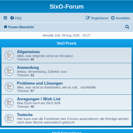
SIxO-Forum
FAQ
Registrieren
Anmelden
S
Foren-Übersicht
u
Aktuelle Zeit: 09 Aug 2026 - 04:27
c
SIxO Praxis
h
Allgemeines
e
Alles, was nirgends sonst wo hin passt
Themen:
65
Anwendung
Anbau, Verwendung, Zubehör usw.
Themen:
62
Probleme und Lösungen
Alles, was nicht so funktioniert, wie es soll... und Abhilfe
Themen:
57
Anregungen / Wish List
Was Euch noch am SIxO fehlt
Themen:
40
Testecke
Hier kann man die Funktionen des Forums ausprobieren; die Einträge werden
nach einer Woche automatisch gelöscht