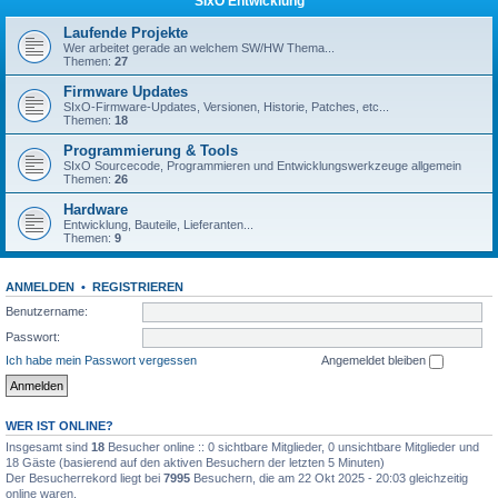
SIxO Entwicklung
Laufende Projekte
Wer arbeitet gerade an welchem SW/HW Thema...
Themen:
27
Firmware Updates
SIxO-Firmware-Updates, Versionen, Historie, Patches, etc...
Themen:
18
Programmierung & Tools
SIxO Sourcecode, Programmieren und Entwicklungswerkzeuge allgemein
Themen:
26
Hardware
Entwicklung, Bauteile, Lieferanten...
Themen:
9
ANMELDEN
•
REGISTRIEREN
Benutzername:
Passwort:
Ich habe mein Passwort vergessen
Angemeldet bleiben
WER IST ONLINE?
Insgesamt sind
18
Besucher online :: 0 sichtbare Mitglieder, 0 unsichtbare Mitglieder und
18 Gäste (basierend auf den aktiven Besuchern der letzten 5 Minuten)
Der Besucherrekord liegt bei
7995
Besuchern, die am 22 Okt 2025 - 20:03 gleichzeitig
online waren.