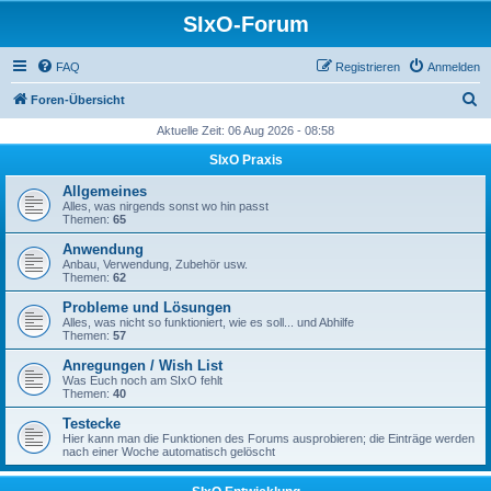
SIxO-Forum
FAQ
Registrieren
Anmelden
S
Foren-Übersicht
u
Aktuelle Zeit: 06 Aug 2026 - 08:58
c
SIxO Praxis
h
Allgemeines
e
Alles, was nirgends sonst wo hin passt
Themen:
65
Anwendung
Anbau, Verwendung, Zubehör usw.
Themen:
62
Probleme und Lösungen
Alles, was nicht so funktioniert, wie es soll... und Abhilfe
Themen:
57
Anregungen / Wish List
Was Euch noch am SIxO fehlt
Themen:
40
Testecke
Hier kann man die Funktionen des Forums ausprobieren; die Einträge werden
nach einer Woche automatisch gelöscht