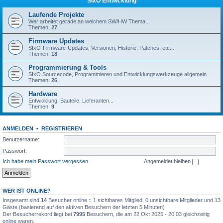
SIxO Entwicklung
Laufende Projekte
Wer arbeitet gerade an welchem SW/HW Thema...
Themen:
27
Firmware Updates
SIxO-Firmware-Updates, Versionen, Historie, Patches, etc...
Themen:
18
Programmierung & Tools
SIxO Sourcecode, Programmieren und Entwicklungswerkzeuge allgemein
Themen:
26
Hardware
Entwicklung, Bauteile, Lieferanten...
Themen:
9
ANMELDEN
•
REGISTRIEREN
Benutzername:
Passwort:
Ich habe mein Passwort vergessen
Angemeldet bleiben
WER IST ONLINE?
Insgesamt sind
14
Besucher online :: 1 sichtbares Mitglied, 0 unsichtbare Mitglieder und 13
Gäste (basierend auf den aktiven Besuchern der letzten 5 Minuten)
Der Besucherrekord liegt bei
7995
Besuchern, die am 22 Okt 2025 - 20:03 gleichzeitig
online waren.