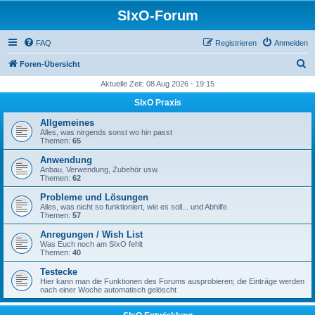
SIxO-Forum
FAQ
Registrieren
Anmelden
S
Foren-Übersicht
u
Aktuelle Zeit: 08 Aug 2026 - 19:15
c
SIxO Praxis
h
Allgemeines
e
Alles, was nirgends sonst wo hin passt
Themen:
65
Anwendung
Anbau, Verwendung, Zubehör usw.
Themen:
62
Probleme und Lösungen
Alles, was nicht so funktioniert, wie es soll... und Abhilfe
Themen:
57
Anregungen / Wish List
Was Euch noch am SIxO fehlt
Themen:
40
Testecke
Hier kann man die Funktionen des Forums ausprobieren; die Einträge werden
nach einer Woche automatisch gelöscht