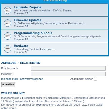
SIxO Entwicklung
Laufende Projekte
Wer arbeitet gerade an welchem SW/HW Thema...
Themen:
27
Firmware Updates
SIxO-Firmware-Updates, Versionen, Historie, Patches, etc...
Themen:
18
Programmierung & Tools
SIxO Sourcecode, Programmieren und Entwicklungswerkzeuge allgemein
Themen:
26
Hardware
Entwicklung, Bauteile, Lieferanten...
Themen:
9
ANMELDEN
•
REGISTRIEREN
Benutzername:
Passwort:
Ich habe mein Passwort vergessen
Angemeldet bleiben
WER IST ONLINE?
Insgesamt sind
14
Besucher online :: 0 sichtbare Mitglieder, 0 unsichtbare Mitglieder und
14 Gäste (basierend auf den aktiven Besuchern der letzten 5 Minuten)
Der Besucherrekord liegt bei
7995
Besuchern, die am 22 Okt 2025 - 20:03 gleichzeitig
online waren.