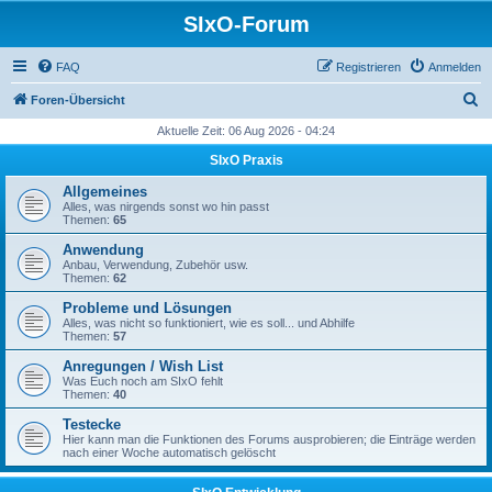
SIxO-Forum
FAQ
Registrieren
Anmelden
S
Foren-Übersicht
u
Aktuelle Zeit: 06 Aug 2026 - 04:24
c
SIxO Praxis
h
Allgemeines
e
Alles, was nirgends sonst wo hin passt
Themen:
65
Anwendung
Anbau, Verwendung, Zubehör usw.
Themen:
62
Probleme und Lösungen
Alles, was nicht so funktioniert, wie es soll... und Abhilfe
Themen:
57
Anregungen / Wish List
Was Euch noch am SIxO fehlt
Themen:
40
Testecke
Hier kann man die Funktionen des Forums ausprobieren; die Einträge werden
nach einer Woche automatisch gelöscht