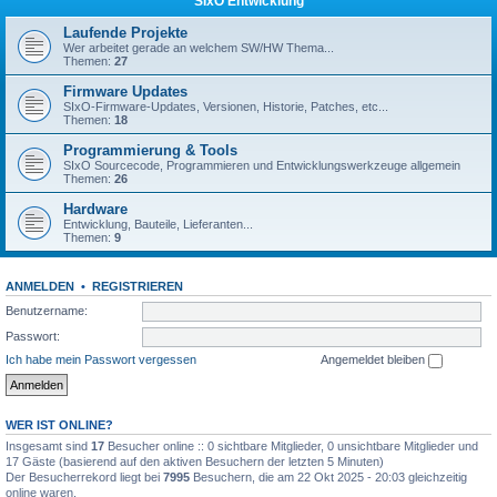
SIxO Entwicklung
Laufende Projekte
Wer arbeitet gerade an welchem SW/HW Thema...
Themen:
27
Firmware Updates
SIxO-Firmware-Updates, Versionen, Historie, Patches, etc...
Themen:
18
Programmierung & Tools
SIxO Sourcecode, Programmieren und Entwicklungswerkzeuge allgemein
Themen:
26
Hardware
Entwicklung, Bauteile, Lieferanten...
Themen:
9
ANMELDEN
•
REGISTRIEREN
Benutzername:
Passwort:
Ich habe mein Passwort vergessen
Angemeldet bleiben
WER IST ONLINE?
Insgesamt sind
17
Besucher online :: 0 sichtbare Mitglieder, 0 unsichtbare Mitglieder und
17 Gäste (basierend auf den aktiven Besuchern der letzten 5 Minuten)
Der Besucherrekord liegt bei
7995
Besuchern, die am 22 Okt 2025 - 20:03 gleichzeitig
online waren.