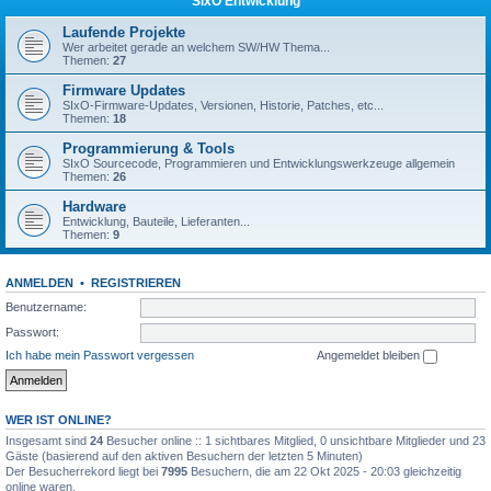
SIxO Entwicklung
Laufende Projekte
Wer arbeitet gerade an welchem SW/HW Thema...
Themen:
27
Firmware Updates
SIxO-Firmware-Updates, Versionen, Historie, Patches, etc...
Themen:
18
Programmierung & Tools
SIxO Sourcecode, Programmieren und Entwicklungswerkzeuge allgemein
Themen:
26
Hardware
Entwicklung, Bauteile, Lieferanten...
Themen:
9
ANMELDEN
•
REGISTRIEREN
Benutzername:
Passwort:
Ich habe mein Passwort vergessen
Angemeldet bleiben
WER IST ONLINE?
Insgesamt sind
24
Besucher online :: 1 sichtbares Mitglied, 0 unsichtbare Mitglieder und 23
Gäste (basierend auf den aktiven Besuchern der letzten 5 Minuten)
Der Besucherrekord liegt bei
7995
Besuchern, die am 22 Okt 2025 - 20:03 gleichzeitig
online waren.