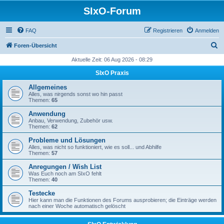
SIxO-Forum
FAQ
Registrieren
Anmelden
S
Foren-Übersicht
u
Aktuelle Zeit: 06 Aug 2026 - 08:29
c
SIxO Praxis
h
Allgemeines
e
Alles, was nirgends sonst wo hin passt
Themen:
65
Anwendung
Anbau, Verwendung, Zubehör usw.
Themen:
62
Probleme und Lösungen
Alles, was nicht so funktioniert, wie es soll... und Abhilfe
Themen:
57
Anregungen / Wish List
Was Euch noch am SIxO fehlt
Themen:
40
Testecke
Hier kann man die Funktionen des Forums ausprobieren; die Einträge werden
nach einer Woche automatisch gelöscht