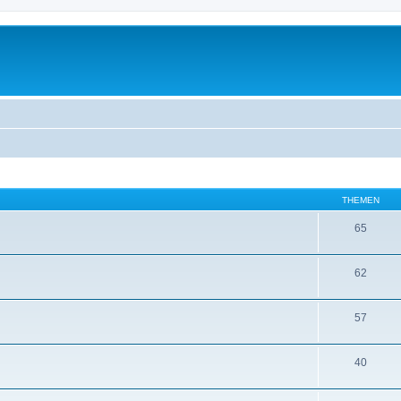
THEMEN
65
62
57
40