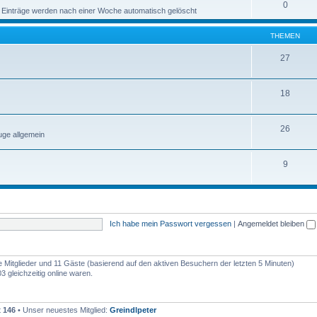
0
 Einträge werden nach einer Woche automatisch gelöscht
THEMEN
27
18
26
ge allgemein
9
Ich habe mein Passwort vergessen
|
Angemeldet bleiben
re Mitglieder und 11 Gäste (basierend auf den aktiven Besuchern der letzten 5 Minuten)
 gleichzeitig online waren.
t
146
• Unser neuestes Mitglied:
Greindlpeter