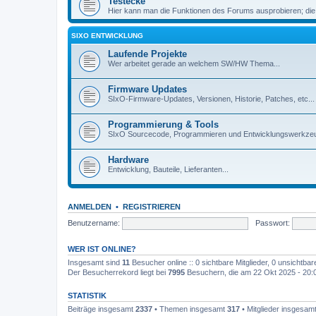
Testecke
Hier kann man die Funktionen des Forums ausprobieren; die
SIXO ENTWICKLUNG
Laufende Projekte
Wer arbeitet gerade an welchem SW/HW Thema...
Firmware Updates
SIxO-Firmware-Updates, Versionen, Historie, Patches, etc...
Programmierung & Tools
SIxO Sourcecode, Programmieren und Entwicklungswerkzeu
Hardware
Entwicklung, Bauteile, Lieferanten...
ANMELDEN
•
REGISTRIEREN
Benutzername:
Passwort:
WER IST ONLINE?
Insgesamt sind
11
Besucher online :: 0 sichtbare Mitglieder, 0 unsichtba
Der Besucherrekord liegt bei
7995
Besuchern, die am 22 Okt 2025 - 20:03
STATISTIK
Beiträge insgesamt
2337
• Themen insgesamt
317
• Mitglieder insgesam