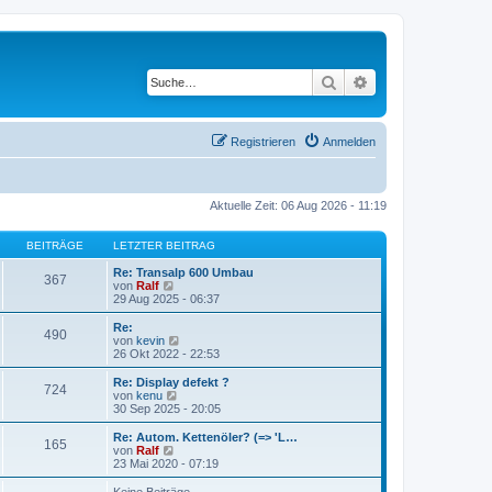
Suche
Erweiterte Suche
Registrieren
Anmelden
Aktuelle Zeit: 06 Aug 2026 - 11:19
BEITRÄGE
LETZTER BEITRAG
Re: Transalp 600 Umbau
367
N
von
Ralf
e
29 Aug 2025 - 06:37
u
e
Re:
490
s
N
von
kevin
t
e
26 Okt 2022 - 22:53
e
u
r
e
Re: Display defekt ?
724
B
s
N
von
kenu
e
t
e
30 Sep 2025 - 20:05
i
e
u
t
r
e
Re: Autom. Kettenöler? (=> 'L…
r
165
B
s
N
von
Ralf
a
e
t
e
23 Mai 2020 - 07:19
g
i
e
u
t
r
e