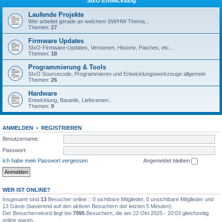
SIxO Entwicklung
Laufende Projekte
Wer arbeitet gerade an welchem SW/HW Thema...
Themen:
27
Firmware Updates
SIxO-Firmware-Updates, Versionen, Historie, Patches, etc...
Themen:
18
Programmierung & Tools
SIxO Sourcecode, Programmieren und Entwicklungswerkzeuge allgemein
Themen:
26
Hardware
Entwicklung, Bauteile, Lieferanten...
Themen:
9
ANMELDEN
•
REGISTRIEREN
Benutzername:
Passwort:
Ich habe mein Passwort vergessen
Angemeldet bleiben
WER IST ONLINE?
Insgesamt sind
13
Besucher online :: 0 sichtbare Mitglieder, 0 unsichtbare Mitglieder und
13 Gäste (basierend auf den aktiven Besuchern der letzten 5 Minuten)
Der Besucherrekord liegt bei
7995
Besuchern, die am 22 Okt 2025 - 20:03 gleichzeitig
online waren.