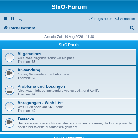
SIxO-Forum
FAQ
Registrieren
Anmelden
S
Foren-Übersicht
u
Aktuelle Zeit: 10 Aug 2026 - 11:30
c
SIxO Praxis
h
Allgemeines
e
Alles, was nirgends sonst wo hin passt
Themen:
65
Anwendung
Anbau, Verwendung, Zubehör usw.
Themen:
62
Probleme und Lösungen
Alles, was nicht so funktioniert, wie es soll... und Abhilfe
Themen:
57
Anregungen / Wish List
Was Euch noch am SIxO fehlt
Themen:
40
Testecke
Hier kann man die Funktionen des Forums ausprobieren; die Einträge werden
nach einer Woche automatisch gelöscht