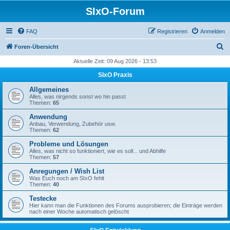
SIxO-Forum
FAQ
Registrieren
Anmelden
S
Foren-Übersicht
u
Aktuelle Zeit: 09 Aug 2026 - 13:53
c
SIxO Praxis
h
Allgemeines
e
Alles, was nirgends sonst wo hin passt
Themen:
65
Anwendung
Anbau, Verwendung, Zubehör usw.
Themen:
62
Probleme und Lösungen
Alles, was nicht so funktioniert, wie es soll... und Abhilfe
Themen:
57
Anregungen / Wish List
Was Euch noch am SIxO fehlt
Themen:
40
Testecke
Hier kann man die Funktionen des Forums ausprobieren; die Einträge werden
nach einer Woche automatisch gelöscht