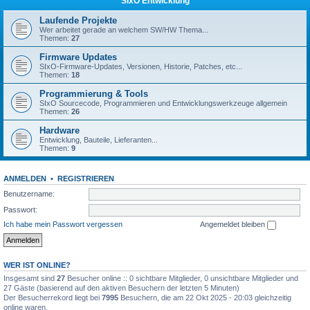
SIxO Entwicklung
Laufende Projekte
Wer arbeitet gerade an welchem SW/HW Thema...
Themen:
27
Firmware Updates
SIxO-Firmware-Updates, Versionen, Historie, Patches, etc...
Themen:
18
Programmierung & Tools
SIxO Sourcecode, Programmieren und Entwicklungswerkzeuge allgemein
Themen:
26
Hardware
Entwicklung, Bauteile, Lieferanten...
Themen:
9
ANMELDEN
•
REGISTRIEREN
Benutzername:
Passwort:
Ich habe mein Passwort vergessen
Angemeldet bleiben
WER IST ONLINE?
Insgesamt sind
27
Besucher online :: 0 sichtbare Mitglieder, 0 unsichtbare Mitglieder und
27 Gäste (basierend auf den aktiven Besuchern der letzten 5 Minuten)
Der Besucherrekord liegt bei
7995
Besuchern, die am 22 Okt 2025 - 20:03 gleichzeitig
online waren.