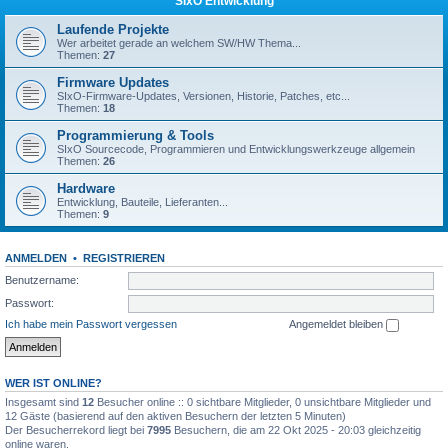
SIxO Entwicklung
Laufende Projekte
Wer arbeitet gerade an welchem SW/HW Thema...
Themen:
27
Firmware Updates
SIxO-Firmware-Updates, Versionen, Historie, Patches, etc...
Themen:
18
Programmierung & Tools
SIxO Sourcecode, Programmieren und Entwicklungswerkzeuge allgemein
Themen:
26
Hardware
Entwicklung, Bauteile, Lieferanten...
Themen:
9
ANMELDEN
•
REGISTRIEREN
Benutzername:
Passwort:
Ich habe mein Passwort vergessen
Angemeldet bleiben
WER IST ONLINE?
Insgesamt sind
12
Besucher online :: 0 sichtbare Mitglieder, 0 unsichtbare Mitglieder und
12 Gäste (basierend auf den aktiven Besuchern der letzten 5 Minuten)
Der Besucherrekord liegt bei
7995
Besuchern, die am 22 Okt 2025 - 20:03 gleichzeitig
online waren.