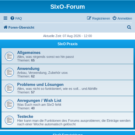
SIxO-Forum
FAQ
Registrieren
Anmelden
S
Foren-Übersicht
u
Aktuelle Zeit: 07 Aug 2026 - 12:00
c
SIxO Praxis
h
Allgemeines
e
Alles, was nirgends sonst wo hin passt
Themen:
65
Anwendung
Anbau, Verwendung, Zubehör usw.
Themen:
62
Probleme und Lösungen
Alles, was nicht so funktioniert, wie es soll... und Abhilfe
Themen:
57
Anregungen / Wish List
Was Euch noch am SIxO fehlt
Themen:
40
Testecke
Hier kann man die Funktionen des Forums ausprobieren; die Einträge werden
nach einer Woche automatisch gelöscht