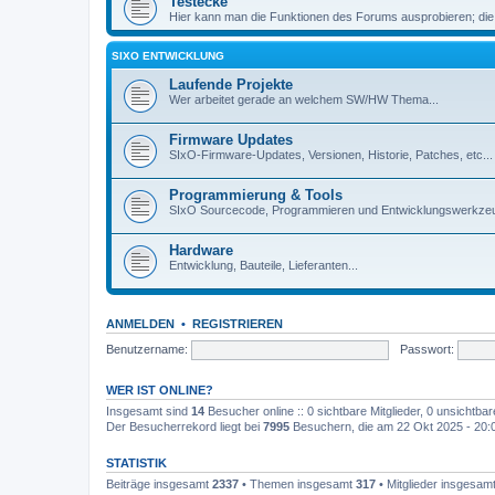
Testecke
Hier kann man die Funktionen des Forums ausprobieren; die
SIXO ENTWICKLUNG
Laufende Projekte
Wer arbeitet gerade an welchem SW/HW Thema...
Firmware Updates
SIxO-Firmware-Updates, Versionen, Historie, Patches, etc...
Programmierung & Tools
SIxO Sourcecode, Programmieren und Entwicklungswerkzeu
Hardware
Entwicklung, Bauteile, Lieferanten...
ANMELDEN
•
REGISTRIEREN
Benutzername:
Passwort:
WER IST ONLINE?
Insgesamt sind
14
Besucher online :: 0 sichtbare Mitglieder, 0 unsichtba
Der Besucherrekord liegt bei
7995
Besuchern, die am 22 Okt 2025 - 20:03
STATISTIK
Beiträge insgesamt
2337
• Themen insgesamt
317
• Mitglieder insgesam