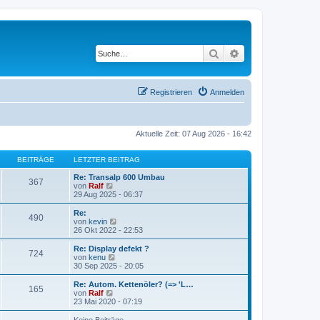
Suche
Erweiterte Suche
Registrieren
Anmelden
Aktuelle Zeit: 07 Aug 2026 - 16:42
BEITRÄGE
LETZTER BEITRAG
Re: Transalp 600 Umbau
367
N
von
Ralf
e
29 Aug 2025 - 06:37
u
e
Re:
490
s
N
von
kevin
t
e
26 Okt 2022 - 22:53
e
u
r
e
Re: Display defekt ?
724
B
s
N
von
kenu
e
t
e
30 Sep 2025 - 20:05
i
e
u
t
r
e
Re: Autom. Kettenöler? (=> 'L…
r
165
B
s
N
von
Ralf
a
e
t
e
23 Mai 2020 - 07:19
g
i
e
u
t
r
e