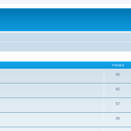
THEMEN
65
62
57
40