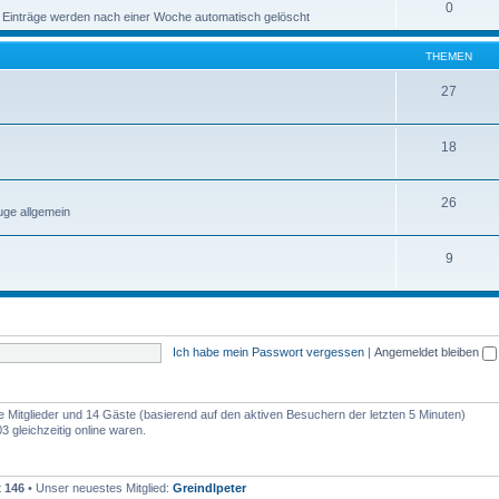
0
 Einträge werden nach einer Woche automatisch gelöscht
THEMEN
27
18
26
ge allgemein
9
Ich habe mein Passwort vergessen
|
Angemeldet bleiben
re Mitglieder und 14 Gäste (basierend auf den aktiven Besuchern der letzten 5 Minuten)
 gleichzeitig online waren.
t
146
• Unser neuestes Mitglied:
Greindlpeter