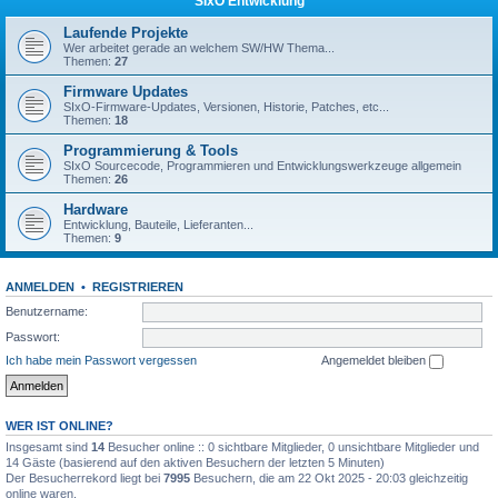
SIxO Entwicklung
Laufende Projekte
Wer arbeitet gerade an welchem SW/HW Thema...
Themen:
27
Firmware Updates
SIxO-Firmware-Updates, Versionen, Historie, Patches, etc...
Themen:
18
Programmierung & Tools
SIxO Sourcecode, Programmieren und Entwicklungswerkzeuge allgemein
Themen:
26
Hardware
Entwicklung, Bauteile, Lieferanten...
Themen:
9
ANMELDEN
•
REGISTRIEREN
Benutzername:
Passwort:
Ich habe mein Passwort vergessen
Angemeldet bleiben
WER IST ONLINE?
Insgesamt sind
14
Besucher online :: 0 sichtbare Mitglieder, 0 unsichtbare Mitglieder und
14 Gäste (basierend auf den aktiven Besuchern der letzten 5 Minuten)
Der Besucherrekord liegt bei
7995
Besuchern, die am 22 Okt 2025 - 20:03 gleichzeitig
online waren.