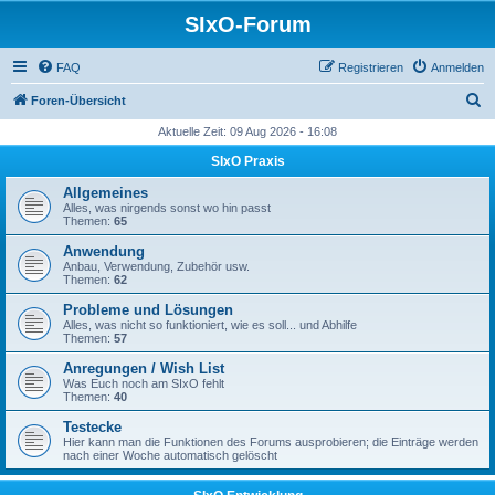
SIxO-Forum
FAQ
Registrieren
Anmelden
S
Foren-Übersicht
u
Aktuelle Zeit: 09 Aug 2026 - 16:08
c
SIxO Praxis
h
Allgemeines
e
Alles, was nirgends sonst wo hin passt
Themen:
65
Anwendung
Anbau, Verwendung, Zubehör usw.
Themen:
62
Probleme und Lösungen
Alles, was nicht so funktioniert, wie es soll... und Abhilfe
Themen:
57
Anregungen / Wish List
Was Euch noch am SIxO fehlt
Themen:
40
Testecke
Hier kann man die Funktionen des Forums ausprobieren; die Einträge werden
nach einer Woche automatisch gelöscht