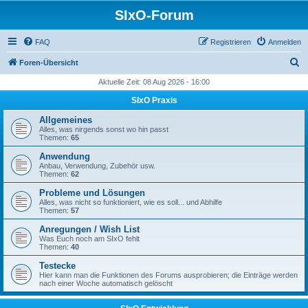
SIxO-Forum
FAQ
Registrieren
Anmelden
S
Foren-Übersicht
u
Aktuelle Zeit: 08 Aug 2026 - 16:00
c
SIxO Praxis
h
Allgemeines
e
Alles, was nirgends sonst wo hin passt
Themen:
65
Anwendung
Anbau, Verwendung, Zubehör usw.
Themen:
62
Probleme und Lösungen
Alles, was nicht so funktioniert, wie es soll... und Abhilfe
Themen:
57
Anregungen / Wish List
Was Euch noch am SIxO fehlt
Themen:
40
Testecke
Hier kann man die Funktionen des Forums ausprobieren; die Einträge werden
nach einer Woche automatisch gelöscht