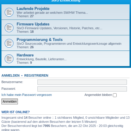
SIxO Entwicklung
Laufende Projekte
Wer arbeitet gerade an welchem SW/HW Thema...
Themen:
27
Firmware Updates
SIxO-Firmware-Updates, Versionen, Historie, Patches, etc...
Themen:
18
Programmierung & Tools
SIxO Sourcecode, Programmieren und Entwicklungswerkzeuge allgemein
Themen:
26
Hardware
Entwicklung, Bauteile, Lieferanten...
Themen:
9
ANMELDEN
•
REGISTRIEREN
Benutzername:
Passwort:
Ich habe mein Passwort vergessen
Angemeldet bleiben
WER IST ONLINE?
Insgesamt sind
14
Besucher online :: 1 sichtbares Mitglied, 0 unsichtbare Mitglieder und 13
Gäste (basierend auf den aktiven Besuchern der letzten 5 Minuten)
Der Besucherrekord liegt bei
7995
Besuchern, die am 22 Okt 2025 - 20:03 gleichzeitig
online waren.