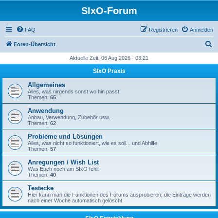
SIxO-Forum
FAQ
Registrieren
Anmelden
S
Foren-Übersicht
u
Aktuelle Zeit: 06 Aug 2026 - 03:21
c
SIxO Praxis
h
Allgemeines
e
Alles, was nirgends sonst wo hin passt
Themen:
65
Anwendung
Anbau, Verwendung, Zubehör usw.
Themen:
62
Probleme und Lösungen
Alles, was nicht so funktioniert, wie es soll... und Abhilfe
Themen:
57
Anregungen / Wish List
Was Euch noch am SIxO fehlt
Themen:
40
Testecke
Hier kann man die Funktionen des Forums ausprobieren; die Einträge werden
nach einer Woche automatisch gelöscht