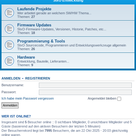
SIxO Entwicklung
Laufende Projekte
Wer arbeitet gerade an welchem SW/HW Thema...
Themen:
27
Firmware Updates
SIxO-Firmware-Updates, Versionen, Historie, Patches, etc...
Themen:
18
Programmierung & Tools
SIxO Sourcecode, Programmieren und Entwicklungswerkzeuge allgemein
Themen:
26
Hardware
Entwicklung, Bauteile, Lieferanten...
Themen:
9
ANMELDEN
•
REGISTRIEREN
Benutzername:
Passwort:
Ich habe mein Passwort vergessen
Angemeldet bleiben
WER IST ONLINE?
Insgesamt sind
5
Besucher online :: 0 sichtbare Mitglieder, 0 unsichtbare Mitglieder und 5
Gäste (basierend auf den aktiven Besuchern der letzten 5 Minuten)
Der Besucherrekord liegt bei
7995
Besuchern, die am 22 Okt 2025 - 20:03 gleichzeitig
online waren.